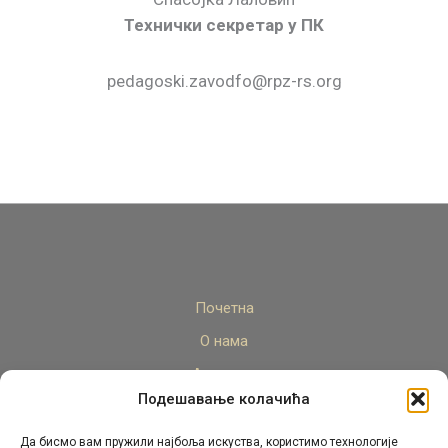
Технички секретар у ПК
pedagoski.zavodfo@rpz-rs.org
Почетна
О нама
Актуелно
Подешавање колачића
Стручни кадар
Пројекти
Да бисмо вам пружили најбоља искуства, користимо технологије