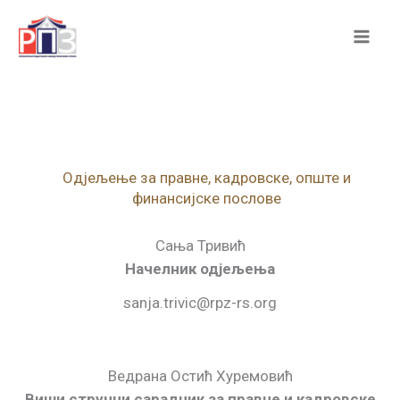
Skip
to
content
Одјељење за правне, кадровске, опште и
финансијске послове
Сања Тривић
Начелник одјељења
sanja.trivic@rpz-rs.org
Ведрана Остић Хуремовић
Виши стручни сарадник за правне и кадровске