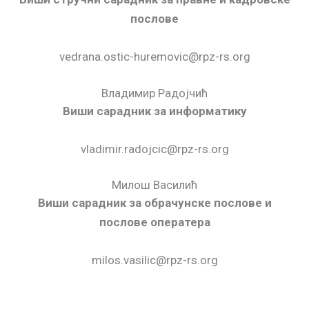
послове
vedrana.ostic-huremovic@rpz-rs.org
Владимир Радојчић
Виши сарадник за информатику
vladimir.radojcic@rpz-rs.org
Милош Василић
Виши сарадник за обрачунске послове и
послове оператера
milos.vasilic@rpz-rs.org