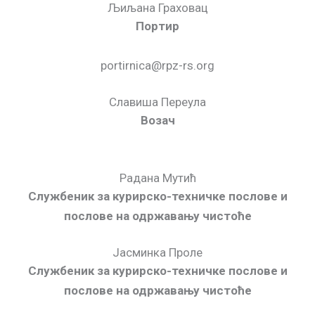
Љиљана Граховац
Портир
portirnica@rpz-rs.org
Славиша Переула
Возач
Радана Мутић
Службеник за курирско-техничке послове и
послове на одржавању чистоће
Јасминка Проле
Службеник за курирско-техничке послове и
послове на одржавању чистоће