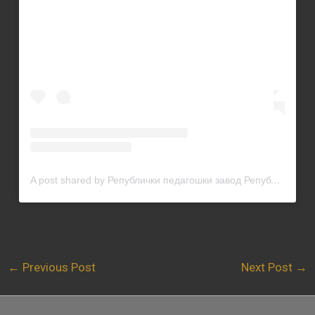
A post shared by Републички педагошки завод Републике Српске (@rpz_rs)
←
Previous Post
Next Post
→