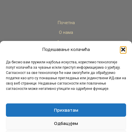
Почетна
О нама
Актуелно
Подешавање колачића
Стручни кадар
Пројекти
Да бисмо вам пружили најбоља искуства, користимо технологије
попут колачића за чување и/или приступ информацијама о уређају.
Архива
Сагласност за ове технологије ће нам омогућити да обрађујемо
податке као што су понашање прегледања или јединствени ИД-ови на
Контакт
овој веб страници. Недавање сагласности или повлачење
сагласности може негативно утицати на одређене функције.
Прихватам
Одбацујем
© Републички педагошки завод Републике Српске.
Сва права задржана 2026.