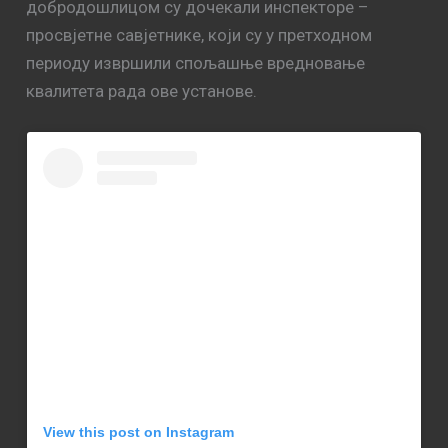
добродошлицом су дочекали инспекторе –
просвјетне савјетнике, који су у претходном
периоду извршили спољашње вредновање
квалитета рада ове установе.
View this post on Instagram