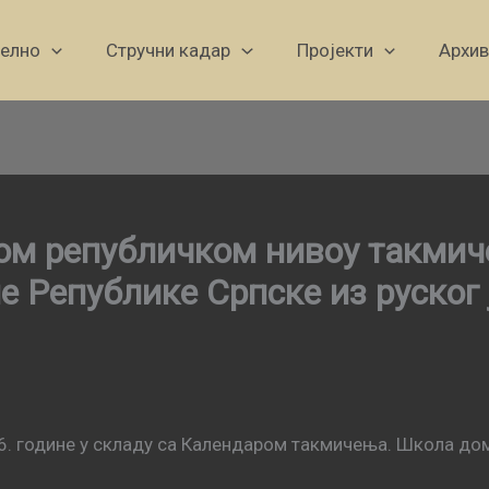
уелно
Стручни кадар
Пројекти
Архив
ом републичком нивоу такмич
 Републике Српске из руског 
6. године у складу са Календаром такмичења. Школа до