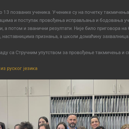
но 13 позваних ученика. Ученике су на почетку такмичењ
ацима и поступак провођења исправљања и бодовања уче
, а потом и званични резултати. Није било приговора н
, наставницима признања, а школи домаћину захвалница
ладу са Стручним упутством за провођење такмичења и с
из руског језика