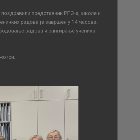
а поздравили представник РПЗ-а, школе и
ничких радова је завршен у 14 часова.
а бодовање радова и рангирање ученика.
.
мотри.