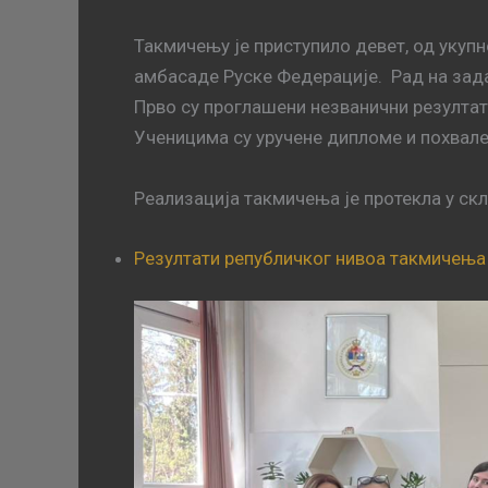
Такмичењу је приступило девет, од укуп
амбасаде Руске Федерације. Рад на зад
Прво су проглашени незванични резултати
Ученицима су уручене дипломе и похвале
Реализација такмичења је протекла у ск
Резултати републичког нивоа такмичења 