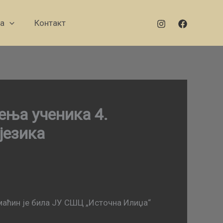
а
Контакт
ења ученика 4.
језика
маћин је била ЈУ СШЦ „Источна Илиџа“