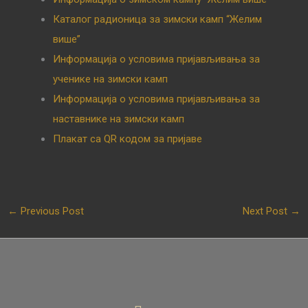
Каталог радионица за зимски камп “Желим
више”
Информација о условима пријављивања за
ученике на зимски камп
Информација о условима пријављивања за
наставнике на зимски камп
Плакат са QR кодом за пријаве
←
Previous Post
Next Post
→