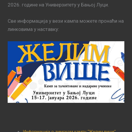
2026. године на Универзитету у Бањој Луци.
Све информација у вези кампа можете пронаћи на
линковима у наставку:
Информација о зимском кампу “Желим више”