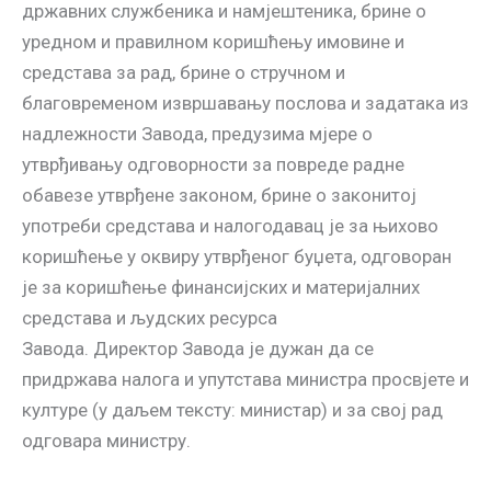
државних службеника и намјештеника, брине о
уредном и правилном коришћењу имовине и
средстава за рад, брине о стручном и
благовременом извршавању послова и задатака из
надлежности Завода, предузима мјере о
утврђивању одговорности за повреде радне
обавезе утврђене законом, брине о законитој
употреби средстава и налогодавац је за њихово
коришћење у оквиру утврђеног буџета, одговоран
је за коришћење финансијских и материјалних
средстава и људских ресурса
Завода. Директор Завода је дужан да се
придржава налога и упутстава министра просвјете и
културе (у даљем тексту: министар) и за свој рад
одговара министру.