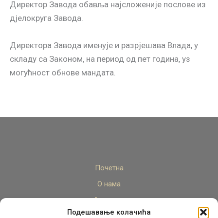
Директор Завода обавља најсложеније послове из
дјелокруга Завода.
Директора Завода именује и разрјешава Влада, у
складу са Закoном, на период од пет година, уз
могућност обнове мандата.
Почетна
О нама
Актуелно
Подешавање колачића
Стручни кадар