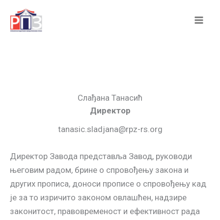
Skip
to
content
Слађана Танасић
Директор
tanasic.sladjana@rpz-rs.org
Директор Завода представља Завод, руководи
његовим радом, брине о спровођењу закона и
других прописа, доноси прописе о спровођењу кад
је за то изричито законом овлашћен, надзире
законитост, правовременост и ефективност рада