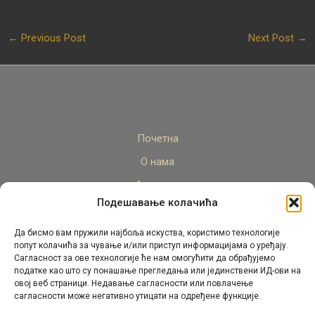
←
Previous Post
Next Post
→
Почетна
О нама
Актуелно
Подешавање колачића
Стручни кадар
Пројекти
Да бисмо вам пружили најбоља искуства, користимо технологије
попут колачића за чување и/или приступ информацијама о уређају.
Архива
Сагласност за ове технологије ће нам омогућити да обрађујемо
податке као што су понашање прегледања или јединствени ИД-ови на
Контакт
овој веб страници. Недавање сагласности или повлачење
сагласности може негативно утицати на одређене функције.