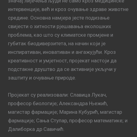
значај лијечења људи не само кроз медицинске
интервенције, већ и кроз очување здраве животне
средине. Основна намјера јесте подизање
свијести о хитности рјешавања еколошких
проблема, као што су климатске промјене и
губитак биодиверзитета, на начин који је
инспиративан, иновативан и ангажујући. Кроз
креативност и умјетност, пројекат настоји да
подстакне друштво да се активније укључи у
заштиту и очување природе.
Пројекат су реализовали: Славица Лукач,
професор биологије; Александра Њежић,
магистар фармације; Марина Кубурић, магистар
фармације; Сања Ступар, професор математике; и
Далиборка др Савичић.