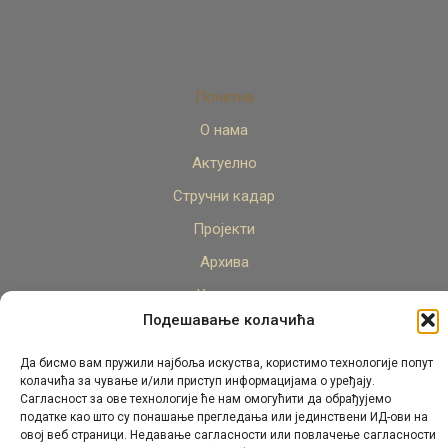
Почетна
О нама
Актуелно
Стручни кадар
Пројекти
Архива
Контакт
Подешавање колачића
Да бисмо вам пружили најбоља искуства, користимо технологије попут
колачића за чување и/или приступ информацијама о уређају.
Сагласност за ове технологије ће нам омогућити да обрађујемо
податке као што су понашање прегледања или јединствени ИД-ови на
овој веб страници. Недавање сагласности или повлачење сагласности
© Републички педагошки завод Републике Српске.