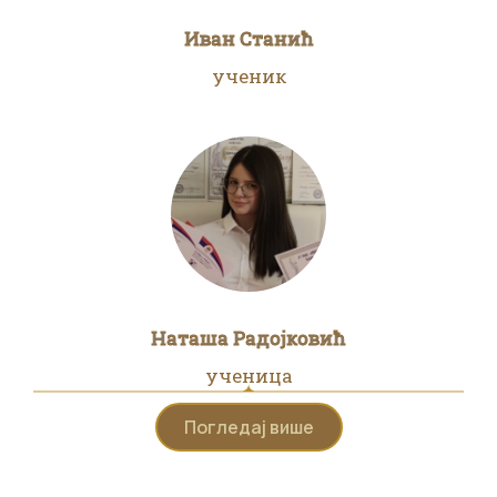
Иван Станић
ученик
Наташа Радојковић
ученица
Погледај више