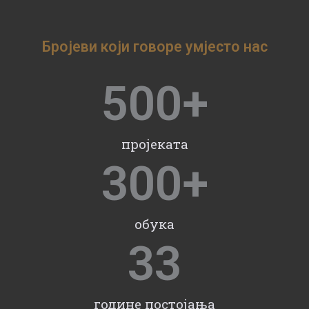
Бројеви који говоре умјесто нас
500
+
пројеката
300
+
обука
33
године постојања