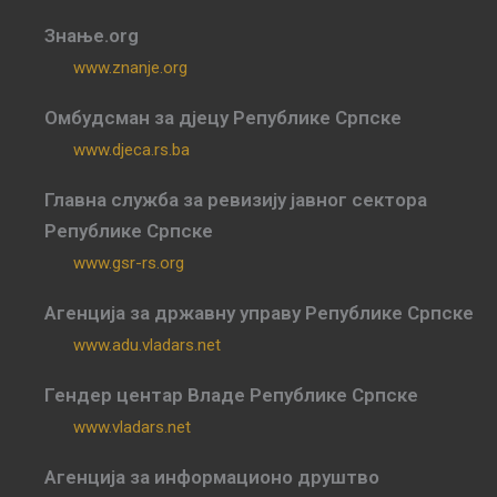
Знање.org
www.znanje.org
Омбудсман за дјецу Републике Српске
www.djeca.rs.ba
Главна служба за ревизију јавног сектора
Републике Српске
www.gsr-rs.org
Агенција за државну управу Републике Српске
www.adu.vladars.net
Гендер центар Владе Републике Српске
www.vladars.net
Агенција за информационо друштво