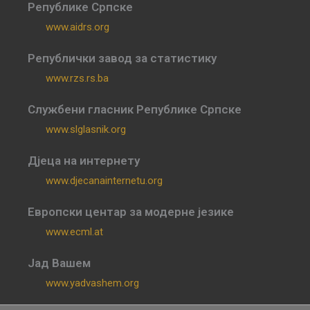
Републике Српске
www.aidrs.org
Републички завод за статистику
www.rzs.rs.ba
Службени гласник Републике Српске
www.slglasnik.org
Дјеца на интернету
www.djecanainternetu.org
Европски центар за модерне језике
www.ecml.at
Јад Вашем
www.yadvashem.org