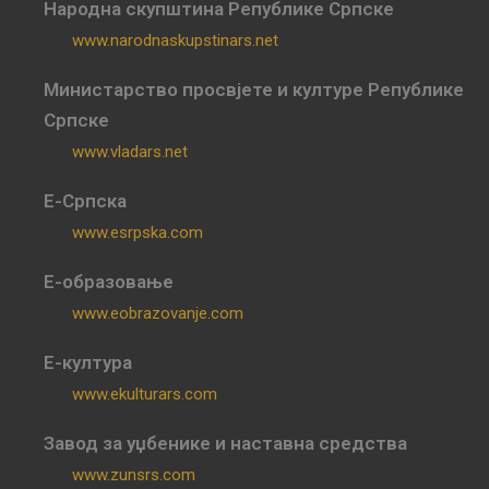
Народна скупштина Републике Српске
www.narodnaskupstinars.net
Министарство просвјете и културе Републике
Српске
www.vladars.net
Е-Српска
www.esrpska.com
Е-образовање
www.eobrazovanje.com
Е-култура
www.ekulturars.com
Завод за уџбенике и наставна средства
www.zunsrs.com