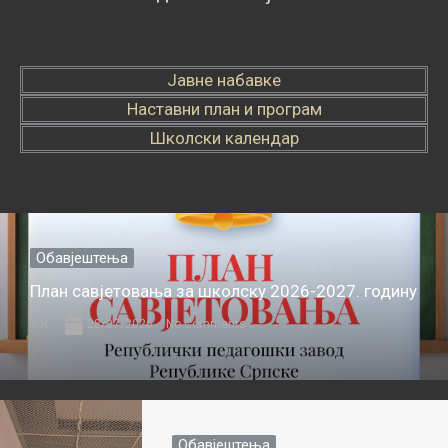
Јавне набавке
Наставни план и програм
Школски календар
Обавјештења
План савјетовања за школску 2026-2027. годину
V.R.
28/07/2026
No Comments
Обавјештења