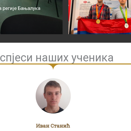
 регије Бањалука
спјеси наших ученика
Иван Станић