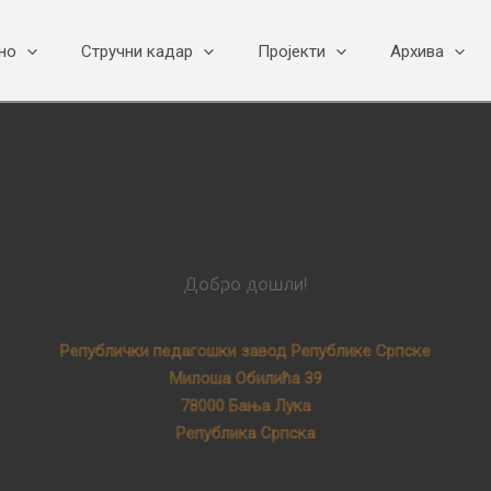
но
Стручни кадар
Пројекти
Архива
Добро дошли!
Републички педагошки завод Републике Српске
Милоша Обилића 39
78000 Бања Лука
Република Српска