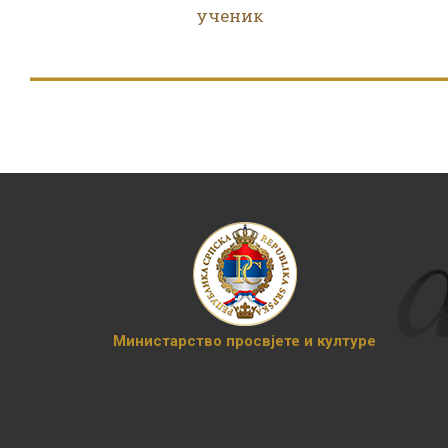
ученик
Министарство просвјете и културе