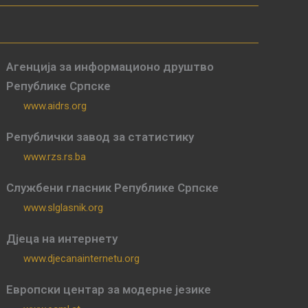
Агенција за информационо друштво
Републике Српске
www.aidrs.org
Републички завод за статистику
www.rzs.rs.ba
Службени гласник Републике Српске
www.slglasnik.org
Дјеца на интернету
www.djecanainternetu.org
Европски центар за модерне језике