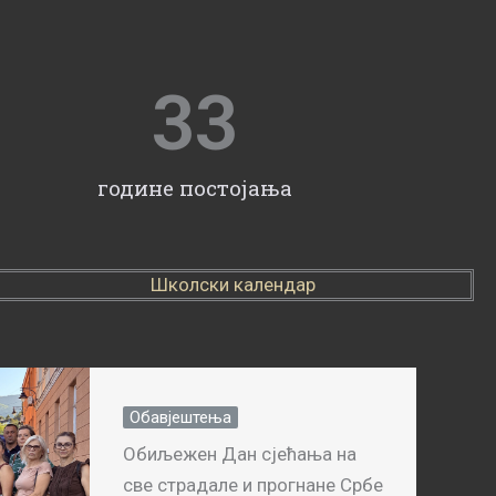
33
године постојања
Школски календар
Обавјештења
Обиљежен Дан сјећања на
све страдале и прогнане Србе