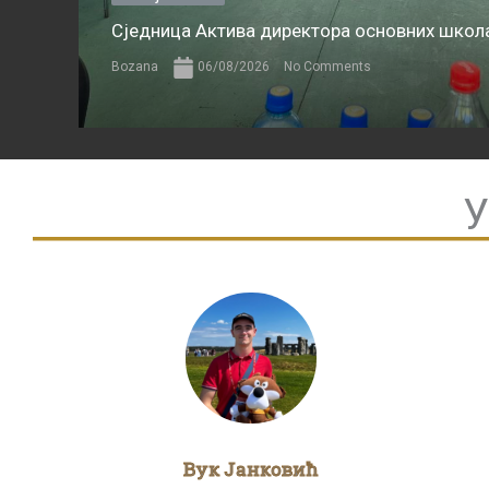
Сједница Актива директора основних школа
Bozana
06/08/2026
No Comments
У
Вук Јанковић