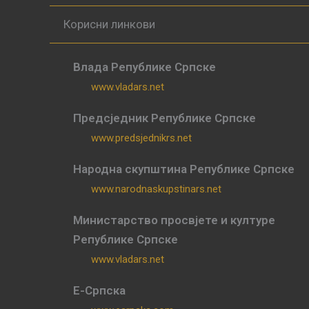
Корисни линкови
Влада Републике Српске
www.vladars.net
Предсједник Републике Српске
www.predsjednikrs.net
Народна скупштина Републике Српске
www.narodnaskupstinars.net
Министарство просвјете и културе
Републике Српске
www.vladars.net
Е-Српска