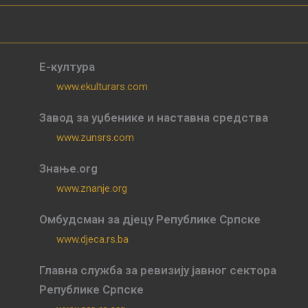
Е-култура
www.ekulturars.com
Завод за уџбенике и наставна средства
www.zunsrs.com
Знање.org
www.znanje.org
Омбудсман за дјецу Републике Српске
www.djeca.rs.ba
Главна служба за ревизију јавног сектора
Републике Српске