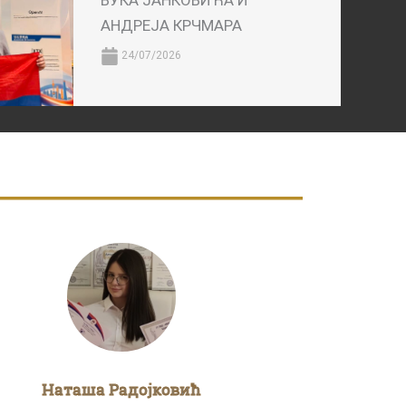
ВУКА ЈАНКОВИЋА И
АНДРЕЈА КРЧМАРА
24/07/2026
Наташа Радојковић