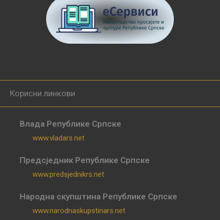
Корисни линкови
Влада Републике Српске
www.vladars.net
Предсједник Републике Српске
www.predsjednikrs.net
Народна скупштина Републике Српске
www.narodnaskupstinars.net