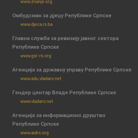
www.znanje.org
Омбудсман за дјецу Републике Српске
www.djeca.rs.ba
Главна служба за ревизију јавног сектора
Републике Српске
www.gsr-rs.org
Агенција за државну управу Републике Српске
www.adu.vladars.net
Гендер центар Владе Републике Српске
www.vladars.net
Агенција за информационо друштво
Републике Српске
www.aidrs.org