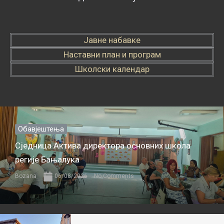
Јавне набавке
Наставни план и програм
Школски календар
Обавјештења
Сједница Актива директора основних школа
регије Бањалука
Bozana
06/08/2026
No Comments