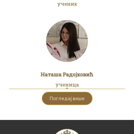
ученик
Наташа Радојковић
ученица
Погледај више