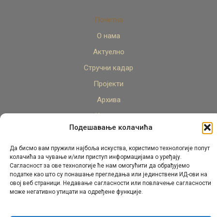
Почетна
О нама
Актуелно
Стручни кадар
Пројекти
Архива
Контакт
Подешавање колачића
Да бисмо вам пружили најбоља искуства, користимо технологије попут
колачића за чување и/или приступ информацијама о уређају.
Сагласност за ове технологије ће нам омогућити да обрађујемо
податке као што су понашање прегледања или јединствени ИД-ови на
овој веб страници. Недавање сагласности или повлачење сагласности
© Републички педагошки завод Републике Српске.
може негативно утицати на одређене функције.
Сва права задржана 2026.