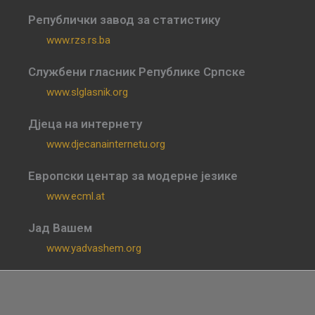
Републички завод за статистику
www.rzs.rs.ba
Службени гласник Републике Српске
www.slglasnik.org
Дјеца на интернету
www.djecanainternetu.org
Европски центар за модерне језике
www.ecml.at
Јад Вашем
www.yadvashem.org