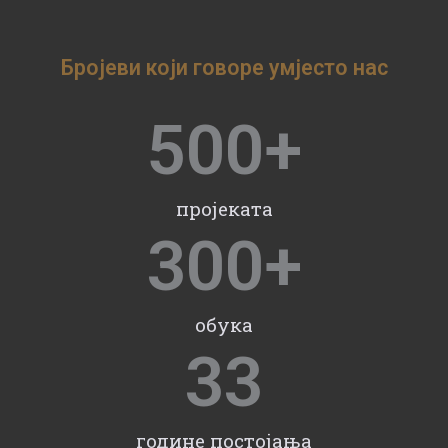
Бројеви који говоре умјесто нас
500
+
пројеката
300
+
обука
33
године постојања