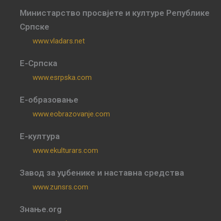
Министарство просвјете и културе Републике
Српске
www.vladars.net
Е-Српска
www.esrpska.com
Е-образовање
www.eobrazovanje.com
Е-култура
www.ekulturars.com
Завод за уџбенике и наставна средства
www.zunsrs.com
Знање.org