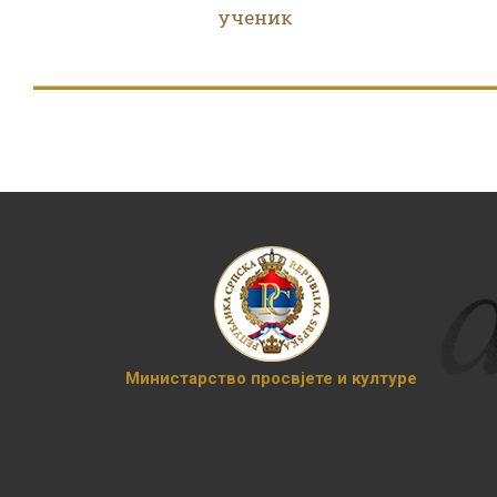
ученик
Министарство просвјете и културе