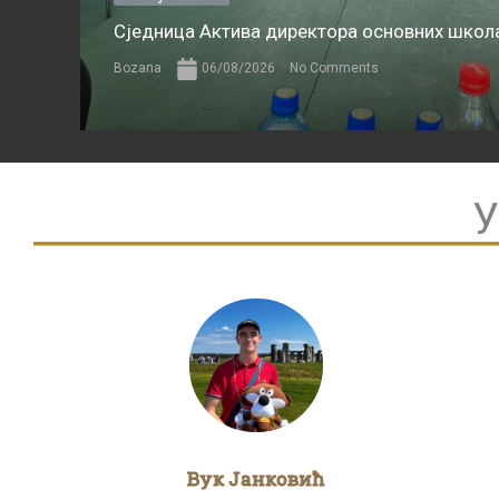
Сједница Актива директора основних школа
Bozana
06/08/2026
No Comments
У
Вук Јанковић