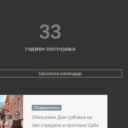
33
године постојања
Школски календар
Обавјештења
Обиљежен Дан сјећања на
све страдале и прогнане Србе