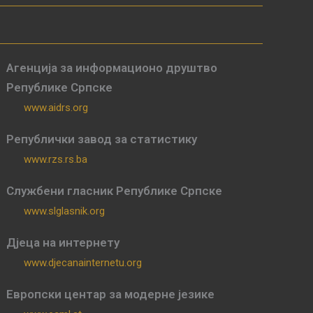
Агенција за информационо друштво
Републике Српске
www.aidrs.org
Републички завод за статистику
www.rzs.rs.ba
Службени гласник Републике Српске
www.slglasnik.org
Дјеца на интернету
www.djecanainternetu.org
Европски центар за модерне језике