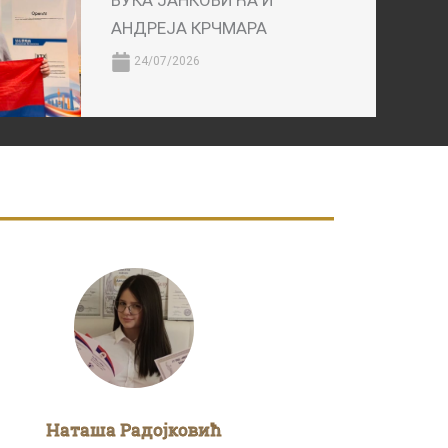
ВУКА ЈАНКОВИЋА И
АНДРЕЈА КРЧМАРА
24/07/2026
Наташа Радојковић