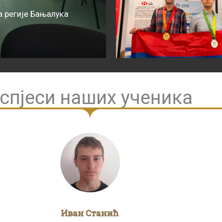
 регије Бањалука
спјеси наших ученика
Иван Станић