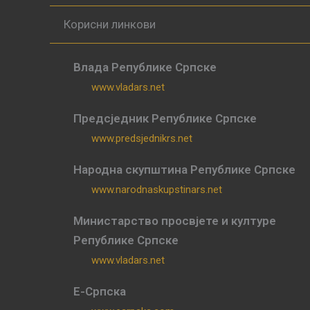
Корисни линкови
Влада Републике Српске
www.vladars.net
Предсједник Републике Српске
www.predsjednikrs.net
Народна скупштина Републике Српске
www.narodnaskupstinars.net
Министарство просвјете и културе
Републике Српске
www.vladars.net
Е-Српска