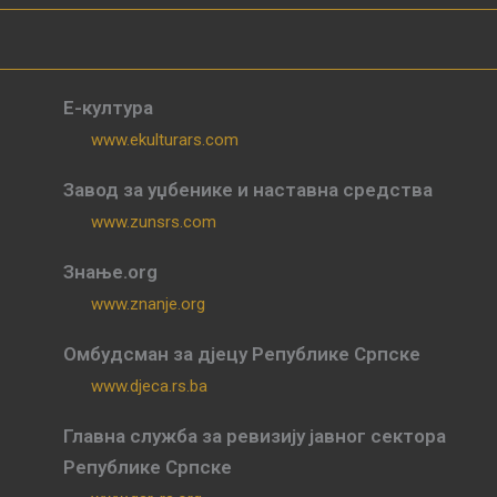
Е-култура
www.ekulturars.com
Завод за уџбенике и наставна средства
www.zunsrs.com
Знање.org
www.znanje.org
Омбудсман за дјецу Републике Српске
www.djeca.rs.ba
Главна служба за ревизију јавног сектора
Републике Српске