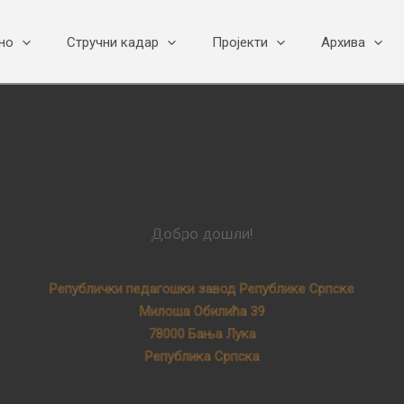
но
Стручни кадар
Пројекти
Архива
Добро дошли!
Републички педагошки завод Републике Српске
Милоша Обилића 39
78000 Бања Лука
Република Српска