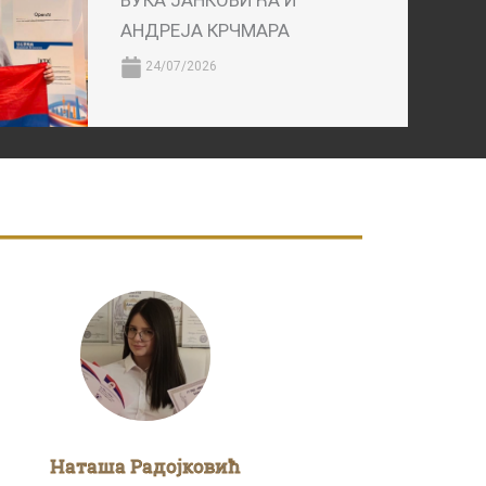
ВУКА ЈАНКОВИЋА И
АНДРЕЈА КРЧМАРА
24/07/2026
Наташа Радојковић