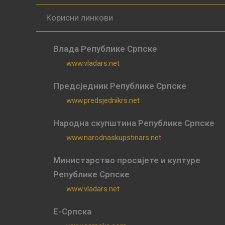
Корисни линкови
Влада Републике Српске
www.vladars.net
Предсједник Републике Српске
www.predsjednikrs.net
Народна скупштина Републике Српске
www.narodnaskupstinars.net
Министарство просвјете и културе
Републике Српске
www.vladars.net
Е-Српска