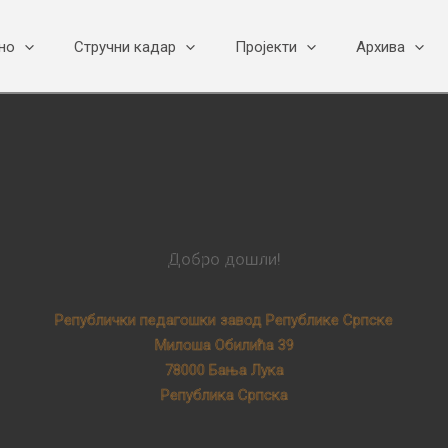
но
Стручни кадар
Пројекти
Архива
Добро дошли!
Републички педагошки завод Републике Српске
Милоша Обилића 39
78000 Бања Лука
Република Српска