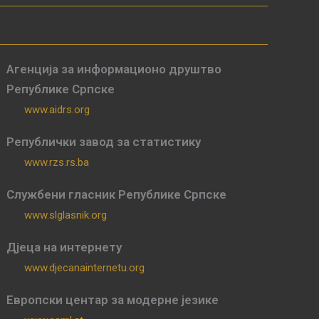
Агенција за информационо друштво
Републике Српске
www.aidrs.org
Републички завод за статистику
www.rzs.rs.ba
Службени гласник Републике Српске
www.slglasnik.org
Дјеца на интернету
www.djecanainternetu.org
Европски центар за модерне језике