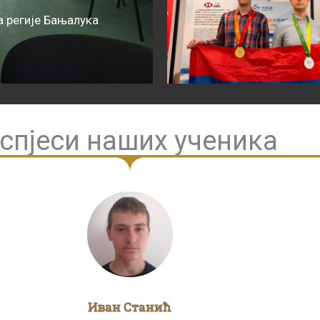
 регије Бањалука
спјеси наших ученика
Иван Станић