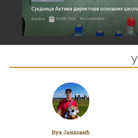
Сједница Актива директора основних школа
Bozana
06/08/2026
No Comments
У
Вук Јанковић