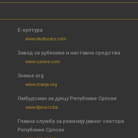
Е-култура
www.ekulturars.com
Завод за уџбенике и наставна средства
www.zunsrs.com
Знање.org
www.znanje.org
Омбудсман за дјецу Републике Српске
www.djeca.rs.ba
Главна служба за ревизију јавног сектора
Републике Српске