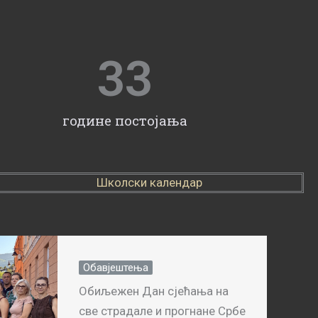
33
године постојања
Школски календар
Обавјештења
Обиљежен Дан сјећања на
све страдале и прогнане Србе