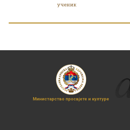
ученик
Министарство просвјете и културе