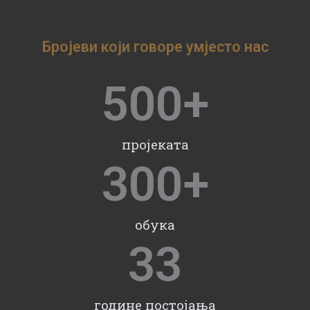
Бројеви који говоре умјесто нас
500
+
пројеката
300
+
обука
33
године постојања