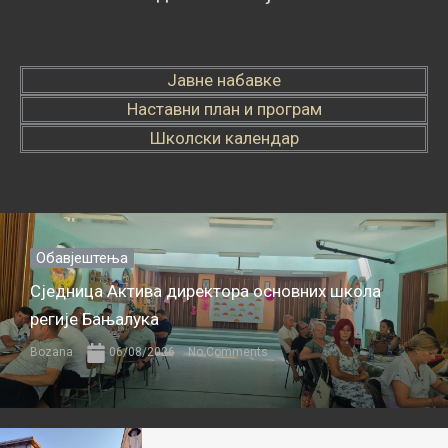
Јавне набавке
Наставни план и програм
Школски календар
Обавјештења
Сједница Актива директора основних школа
регије Бањалука
Bozana
06/08/2026
No Comments