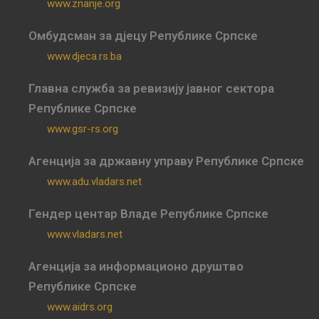
www.znanje.org
Омбудсман за дјецу Републике Српске
www.djeca.rs.ba
Главна служба за ревизију јавног сектора
Републике Српске
www.gsr-rs.org
Агенција за државну управу Републике Српске
www.adu.vladars.net
Гендер центар Владе Републике Српске
www.vladars.net
Агенција за информационо друштво
Републике Српске
www.aidrs.org