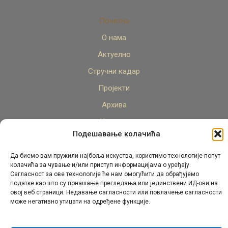
Почетна
О нама
Актуелно
Стручни кадар
Пројекти
Архива
Контакт
Подешавање колачића
Да бисмо вам пружили најбоља искуства, користимо технологије попут
колачића за чување и/или приступ информацијама о уређају.
Сагласност за ове технологије ће нам омогућити да обрађујемо
податке као што су понашање прегледања или јединствени ИД-ови на
овој веб страници. Недавање сагласности или повлачење сагласности
© Републички педагошки завод Републике Српске.
може негативно утицати на одређене функције.
Сва права задржана 2026.