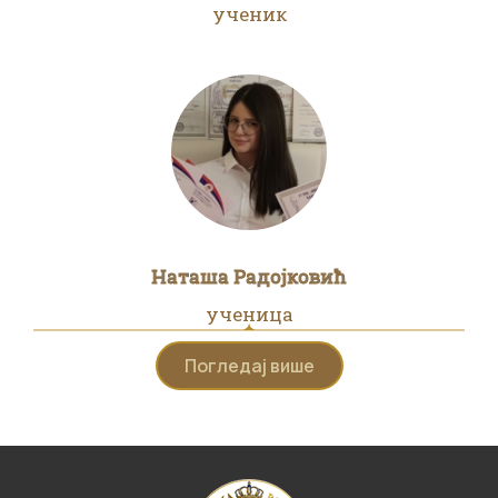
ученик
Наташа Радојковић
ученица
Погледај више