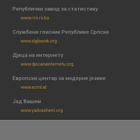
Републички завод за статистику
www.rzs.rs.ba
Службени гласник Републике Српске
www.slglasnik.org
Дјеца на интернету
www.djecanainternetu.org
Европски центар за модерне језике
www.ecml.at
Јад Вашем
www.yadvashem.org