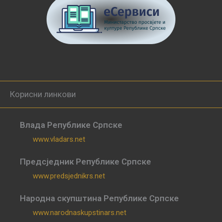
Корисни линкови
Влада Републике Српске
www.vladars.net
Предсједник Републике Српске
www.predsjednikrs.net
Народна скупштина Републике Српске
www.narodnaskupstinars.net