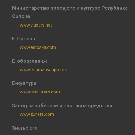
Министарство просвјете и културе Републике
Српске
www.vladars.net
Е-Српска
www.esrpska.com
Е-образовање
www.eobrazovanje.com
Е-култура
www.ekulturars.com
Завод за уџбенике и наставна средства
www.zunsrs.com
Знање.org