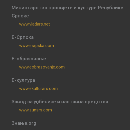
Министарство просвјете и културе Републике
Српске
www.vladars.net
Е-Српска
www.esrpska.com
Е-образовање
www.eobrazovanje.com
Е-култура
www.ekulturars.com
Завод за уџбенике и наставна средства
www.zunsrs.com
Знање.org