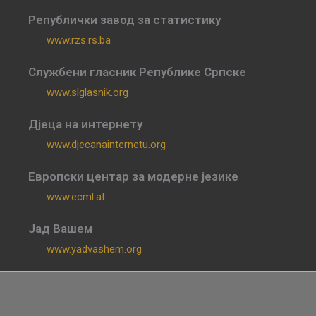
Републички завод за статистику
www.rzs.rs.ba
Службени гласник Републике Српске
www.slglasnik.org
Дјеца на интернету
www.djecanainternetu.org
Европски центар за модерне језике
www.ecml.at
Јад Вашем
www.yadvashem.org