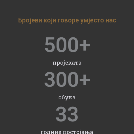
Бројеви који говоре умјесто нас
500
+
пројеката
300
+
обука
33
године постојања