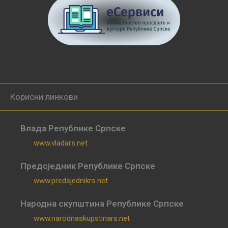
Корисни линкови
Влада Републике Српске
www.vladars.net
Предсједник Републике Српске
www.predsjednikrs.net
Народна скупштина Републике Српске
www.narodnaskupstinars.net