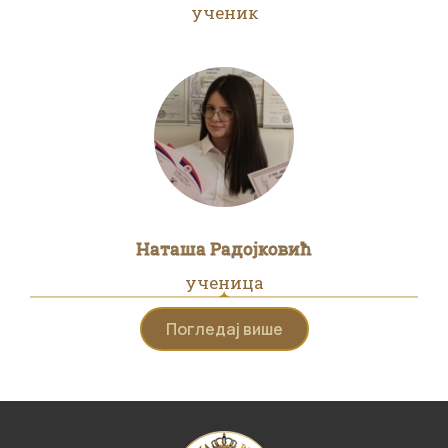
ученик
Наташа Радојковић
ученица
Погледај више