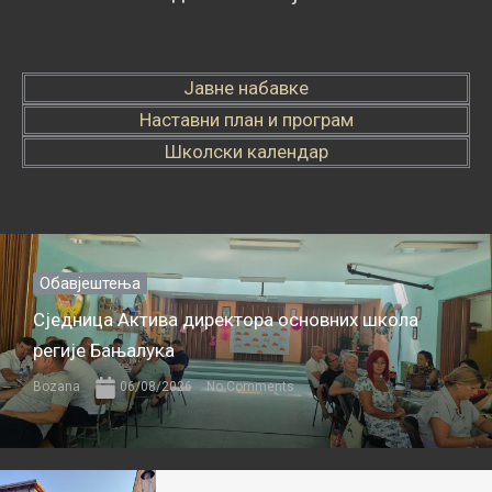
Јавне набавке
Наставни план и програм
Школски календар
Обавјештења
Сједница Актива директора основних школа
регије Бањалука
Bozana
06/08/2026
No Comments