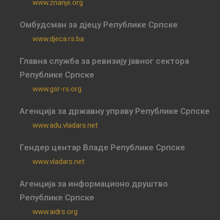
www.znanje.org
Омбудсман за дјецу Републике Српске
www.djeca.rs.ba
Главна служба за ревизију јавног сектора
Републике Српске
www.gsr-rs.org
Агенција за државну управу Републике Српске
www.adu.vladars.net
Гендер центар Владе Републике Српске
www.vladars.net
Агенција за информационо друштво
Републике Српске
www.aidrs.org