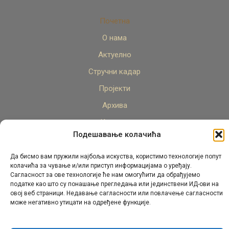
Почетна
О нама
Актуелно
Стручни кадар
Пројекти
Архива
Контакт
Подешавање колачића
Да бисмо вам пружили најбоља искуства, користимо технологије попут
колачића за чување и/или приступ информацијама о уређају.
Сагласност за ове технологије ће нам омогућити да обрађујемо
податке као што су понашање прегледања или јединствени ИД-ови на
овој веб страници. Недавање сагласности или повлачење сагласности
© Републички педагошки завод Републике Српске.
може негативно утицати на одређене функције.
Сва права задржана 2026.