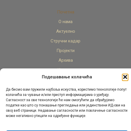
Почетна
О нама
Актуелно
Стручни кадар
Пројекти
Архива
Контакт
Подешавање колачића
Да бисмо вам пружили најбоља искуства, користимо технологије попут
колачића за чување и/или приступ информацијама о уређају.
Сагласност за ове технологије ће нам омогућити да обрађујемо
податке као што су понашање прегледања или јединствени ИД-ови на
овој веб страници. Недавање сагласности или повлачење сагласности
© Републички педагошки завод Републике Српске.
може негативно утицати на одређене функције.
Сва права задржана 2026.