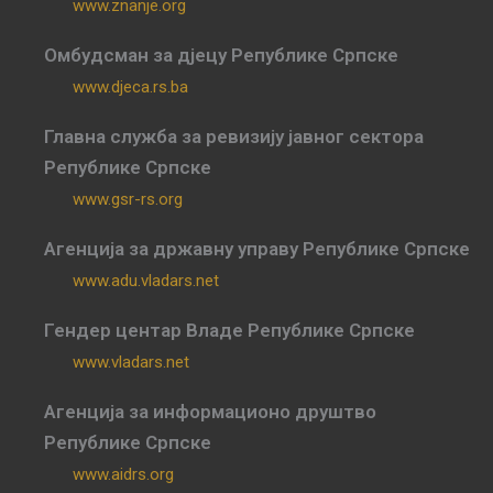
www.znanje.org
Омбудсман за дјецу Републике Српске
www.djeca.rs.ba
Главна служба за ревизију јавног сектора
Републике Српске
www.gsr-rs.org
Агенција за државну управу Републике Српске
www.adu.vladars.net
Гендер центар Владе Републике Српске
www.vladars.net
Агенција за информационо друштво
Републике Српске
www.aidrs.org