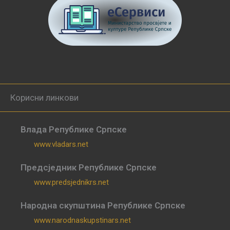
Корисни линкови
Влада Републике Српске
www.vladars.net
Предсједник Републике Српске
www.predsjednikrs.net
Народна скупштина Републике Српске
www.narodnaskupstinars.net