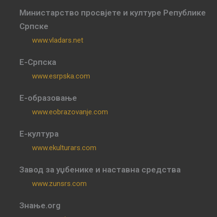
Министарство просвјете и културе Републике
Српске
www.vladars.net
Е-Српска
www.esrpska.com
Е-образовање
www.eobrazovanje.com
Е-култура
www.ekulturars.com
Завод за уџбенике и наставна средства
www.zunsrs.com
Знање.org