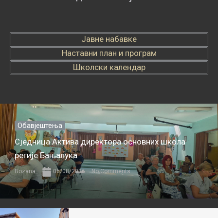
Јавне набавке
Наставни план и програм
Школски календар
Обавјештења
Сједница Актива директора основних школа
регије Бањалука
Bozana
06/08/2026
No Comments