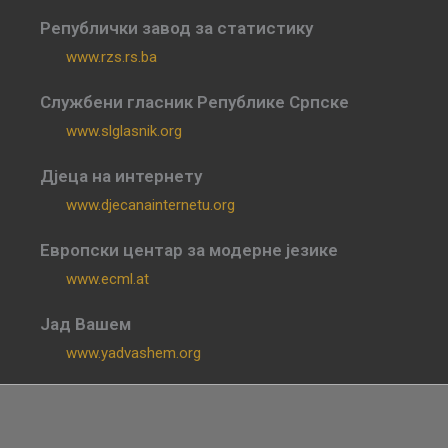
Републички завод за статистику
www.rzs.rs.ba
Службени гласник Републике Српске
www.slglasnik.org
Дјеца на интернету
www.djecanainternetu.org
Европски центар за модерне језике
www.ecml.at
Јад Вашем
www.yadvashem.org