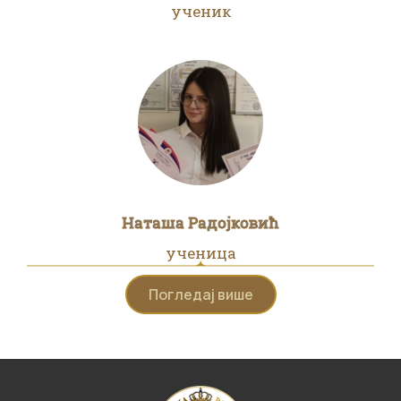
ученик
Наташа Радојковић
ученица
Погледај више