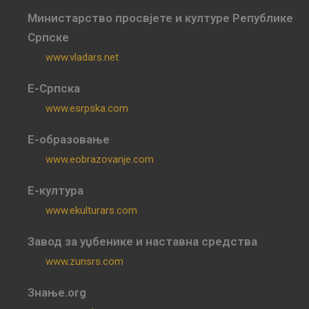
Министарство просвјете и културе Републике
Српске
www.vladars.net
Е-Српска
www.esrpska.com
Е-образовање
www.eobrazovanje.com
Е-култура
www.ekulturars.com
Завод за уџбенике и наставна средства
www.zunsrs.com
Знање.org