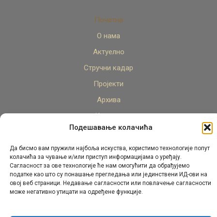
Почетна
О нама
Актуелно
Стручни кадар
Пројекти
Архива
Контакт
Подешавање колачића
Да бисмо вам пружили најбоља искуства, користимо технологије попут
колачића за чување и/или приступ информацијама о уређају.
Сагласност за ове технологије ће нам омогућити да обрађујемо
податке као што су понашање прегледања или јединствени ИД-ови на
овој веб страници. Недавање сагласности или повлачење сагласности
© Републички педагошки завод Републике Српске.
може негативно утицати на одређене функције.
Сва права задржана 2026.