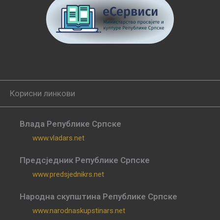
Корисни линкови
Влада Републике Српске
www.vladars.net
Предсједник Републике Српске
www.predsjednikrs.net
Народна скупштина Републике Српске
www.narodnaskupstinars.net