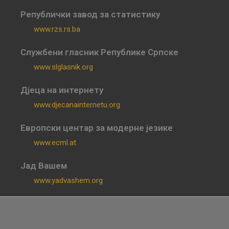
Републички завод за статистику
www.rzs.rs.ba
Службени гласник Републике Српске
www.slglasnik.org
Дјеца на интернету
www.djecanainternetu.org
Европски центар за модерне језике
www.ecml.at
Јад Вашем
www.yadvashem.org