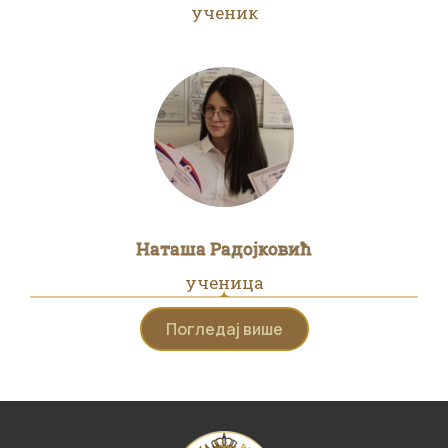
ученик
Наташа Радојковић
ученица
Погледај више