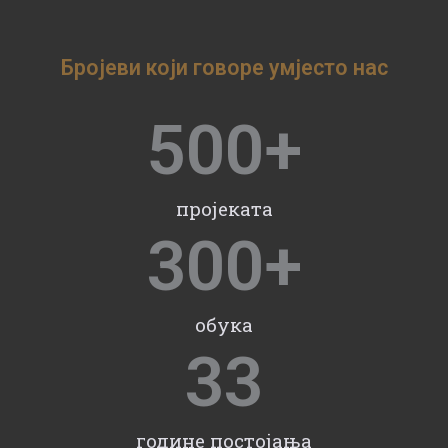
Бројеви који говоре умјесто нас
500
+
пројеката
300
+
обука
33
године постојања