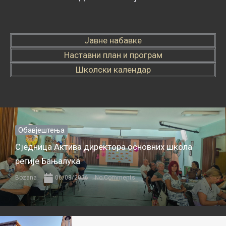
Јавне набавке
Наставни план и програм
Школски календар
Обавјештења
Сједница Актива директора основних школа
регије Бањалука
Bozana
06/08/2026
No Comments