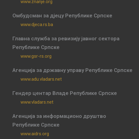
www.znanje.org
Омбудсман за дјецу Републике Српске
www.djeca.rs.ba
Главна служба за ревизију јавног сектора
Републике Српске
www.gsr-rs.org
Агенција за државну управу Републике Српске
www.adu.vladars.net
Гендер центар Владе Републике Српске
www.vladars.net
Агенција за информационо друштво
Републике Српске
www.aidrs.org