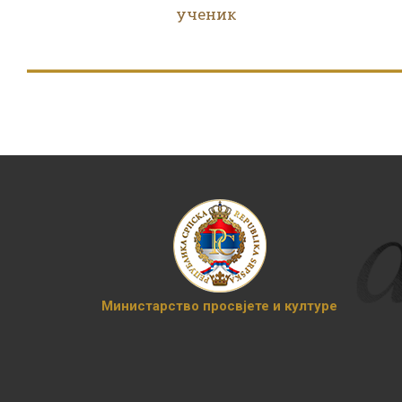
ученик
Министарство просвјете и културе