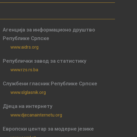
Агенција за информационо друштво
Републике Српске
www.aidrs.org
Републички завод за статистику
www.rzs.rs.ba
Службени гласник Републике Српске
www.slglasnik.org
Дјеца на интернету
www.djecanainternetu.org
Европски центар за модерне језике