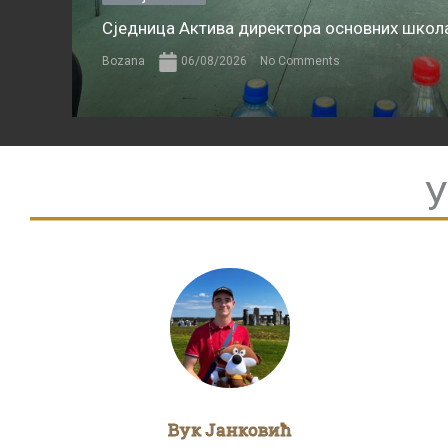
Сједница Актива директора основних школа
Bozana
06/08/2026
No Comments
У
Вук Јанковић