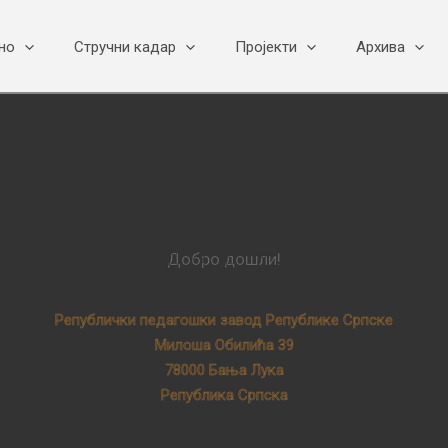
но
Стручни кадар
Пројекти
Архива
Добро дошли!
Републички педагошки завод Републике Српске
Милоша Обилића 39
78000 Бања Лука
Република Српска