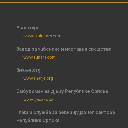
Е-култура
www.ekulturars.com
Завод за уџбенике и наставна средства
www.zunsrs.com
Знање.org
www.znanje.org
Омбудсман за дјецу Републике Српске
www.djeca.rs.ba
Главна служба за ревизију јавног сектора
Републике Српске