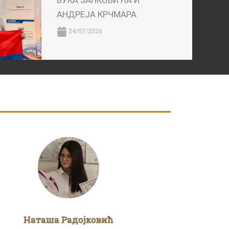
ВУКА ЈАНКОВИЋА И
АНДРЕЈА КРЧМАРА
24/07/2026
Наташа Радојковић