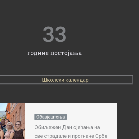
33
године постојања
Школски календар
Обавјештења
Обиљежен Дан сјећања на
све страдале и прогнане Србе