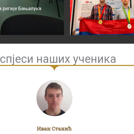
 регије Бањалука
спјеси наших ученика
Иван Станић