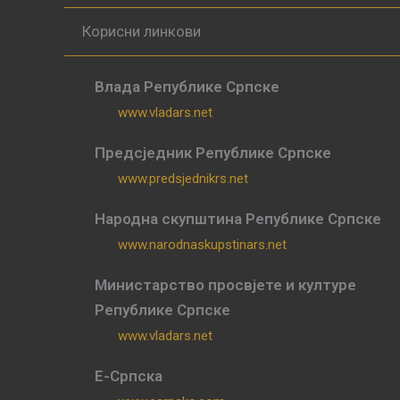
Корисни линкови
Влада Републике Српске
www.vladars.net
Предсједник Републике Српске
www.predsjednikrs.net
Народна скупштина Републике Српске
www.narodnaskupstinars.net
Министарство просвјете и културе
Републике Српске
www.vladars.net
Е-Српска