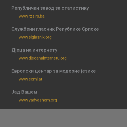
Републички завод за статистику
www.rzs.rs.ba
Службени гласник Републике Српске
www.slglasnik.org
Дјеца на интернету
www.djecanainternetu.org
Европски центар за модерне језике
www.ecml.at
Јад Вашем
www.yadvashem.org