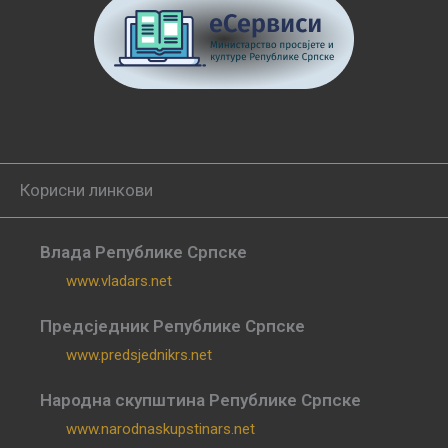
Корисни линкови
Влада Републике Српске
www.vladars.net
Предсједник Републике Српске
www.predsjednikrs.net
Народна скупштина Републике Српске
www.narodnaskupstinars.net