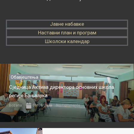
Јавне набавке
Наставни план и програм
Школски календар
Обавјештења
Сједница Актива директора основних школа
регије Бањалука
Bozana
06/08/2026
No Comments