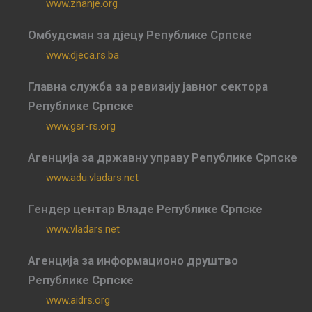
www.znanje.org
Омбудсман за дјецу Републике Српске
www.djeca.rs.ba
Главна служба за ревизију јавног сектора
Републике Српске
www.gsr-rs.org
Агенција за државну управу Републике Српске
www.adu.vladars.net
Гендер центар Владе Републике Српске
www.vladars.net
Агенција за информационо друштво
Републике Српске
www.aidrs.org