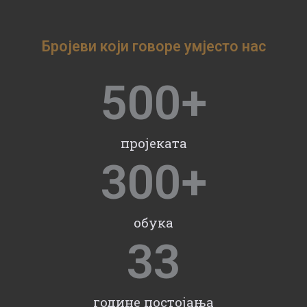
Бројеви који говоре умјесто нас
500
+
пројеката
300
+
обука
33
године постојања