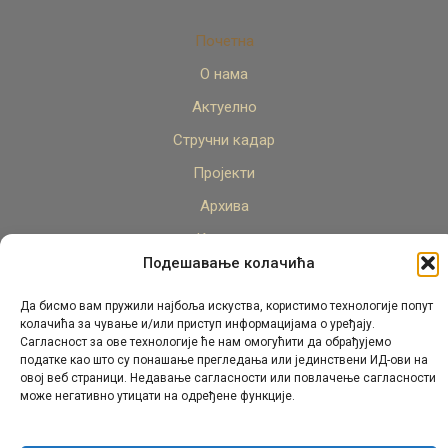
Почетна
О нама
Актуелно
Стручни кадар
Пројекти
Архива
Контакт
Подешавање колачића
Да бисмо вам пружили најбоља искуства, користимо технологије попут
колачића за чување и/или приступ информацијама о уређају.
Сагласност за ове технологије ће нам омогућити да обрађујемо
податке као што су понашање прегледања или јединствени ИД-ови на
овој веб страници. Недавање сагласности или повлачење сагласности
© Републички педагошки завод Републике Српске.
може негативно утицати на одређене функције.
Сва права задржана 2026.