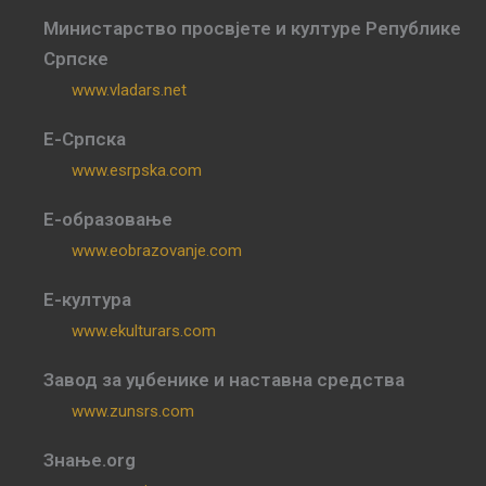
Министарство просвјете и културе Републике
Српске
www.vladars.net
Е-Српска
www.esrpska.com
Е-образовање
www.eobrazovanje.com
Е-култура
www.ekulturars.com
Завод за уџбенике и наставна средства
www.zunsrs.com
Знање.org