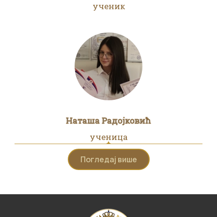
ученик
Наташа Радојковић
ученица
Погледај више