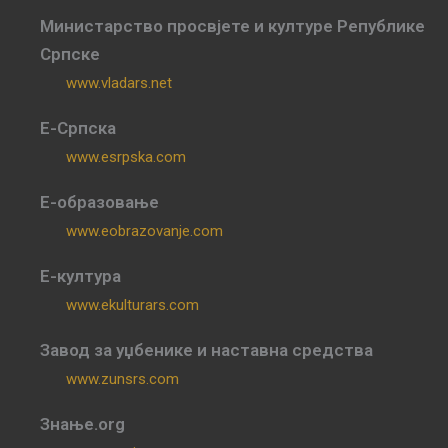
Министарство просвјете и културе Републике
Српске
www.vladars.net
Е-Српска
www.esrpska.com
Е-образовање
www.eobrazovanje.com
Е-култура
www.ekulturars.com
Завод за уџбенике и наставна средства
www.zunsrs.com
Знање.org