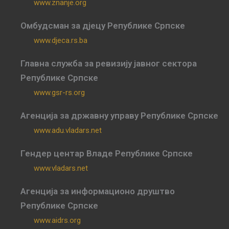
www.znanje.org
Омбудсман за дјецу Републике Српске
www.djeca.rs.ba
Главна служба за ревизију јавног сектора
Републике Српске
www.gsr-rs.org
Агенција за државну управу Републике Српске
www.adu.vladars.net
Гендер центар Владе Републике Српске
www.vladars.net
Агенција за информационо друштво
Републике Српске
www.aidrs.org