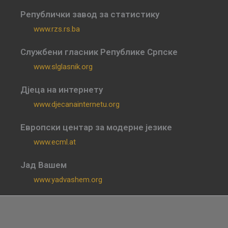
Републички завод за статистику
www.rzs.rs.ba
Службени гласник Републике Српске
www.slglasnik.org
Дјеца на интернету
www.djecanainternetu.org
Европски центар за модерне језике
www.ecml.at
Јад Вашем
www.yadvashem.org