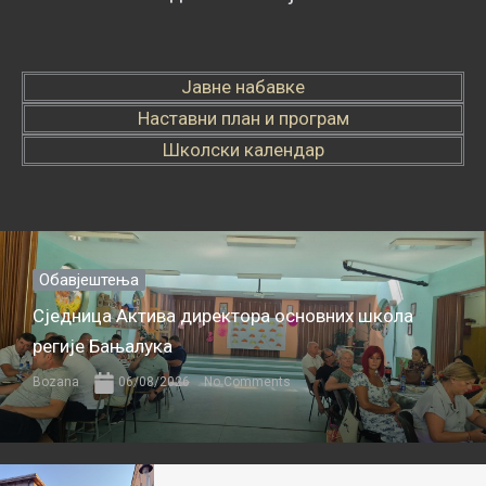
Јавне набавке
Наставни план и програм
Школски календар
Обавјештења
Сједница Актива директора основних школа
регије Бањалука
Bozana
06/08/2026
No Comments