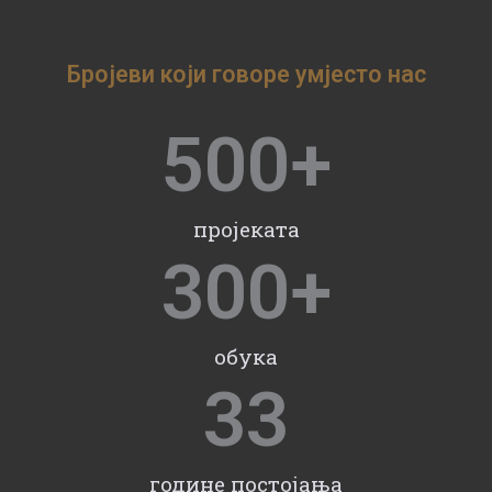
Бројеви који говоре умјесто нас
500
+
пројеката
300
+
обука
33
године постојања