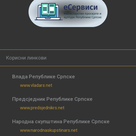
Корисни линкови
Влада Републике Српске
www.vladars.net
Предсједник Републике Српске
www.predsjednikrs.net
Народна скупштина Републике Српске
www.narodnaskupstinars.net