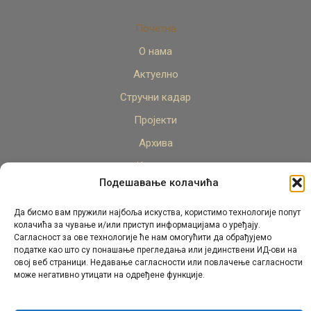
Почетна
О нама
Актуелно
Стручни кадар
Пројекти
Архива
Контакт
Подешавање колачића
Да бисмо вам пружили најбоља искуства, користимо технологије попут
колачића за чување и/или приступ информацијама о уређају.
Сагласност за ове технологије ће нам омогућити да обрађујемо
податке као што су понашање прегледања или јединствени ИД-ови на
овој веб страници. Недавање сагласности или повлачење сагласности
© Републички педагошки завод Републике Српске.
може негативно утицати на одређене функције.
Сва права задржана 2026.