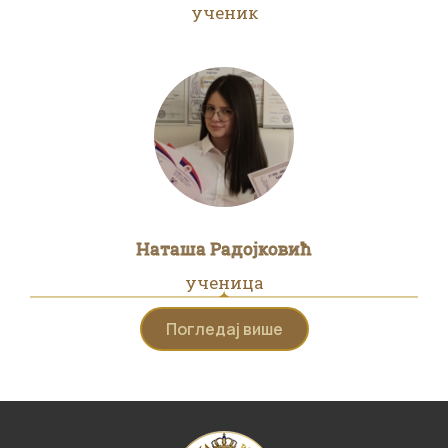
ученик
Наташа Радојковић
ученица
Погледај више