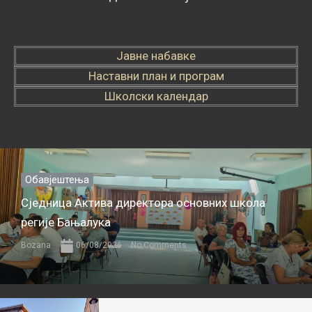
Јавне набавке
Наставни план и програм
Школски календар
Обавјештења
Сједница Актива директора основних школа
регије Бањалука
Bozana
06/08/2026
No Comments