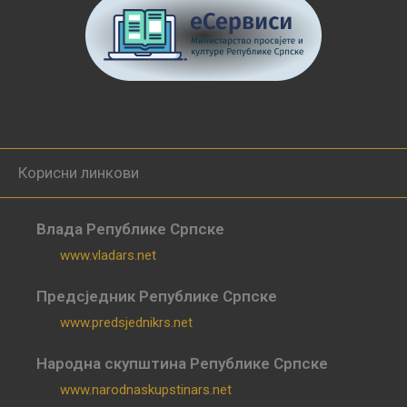
Корисни линкови
Влада Републике Српске
www.vladars.net
Предсједник Републике Српске
www.predsjednikrs.net
Народна скупштина Републике Српске
www.narodnaskupstinars.net