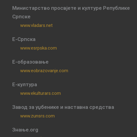
Министарство просвјете и културе Републике
Српске
www.vladars.net
Е-Српска
www.esrpska.com
Е-образовање
www.eobrazovanje.com
Е-култура
www.ekulturars.com
Завод за уџбенике и наставна средства
www.zunsrs.com
Знање.org