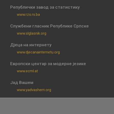
Републички завод за статистику
www.rzs.rs.ba
Службени гласник Републике Српске
www.slglasnik.org
Дјеца на интернету
www.djecanainternetu.org
Европски центар за модерне језике
www.ecml.at
Јад Вашем
www.yadvashem.org