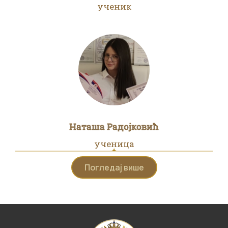
ученик
Наташа Радојковић
ученица
Погледај више