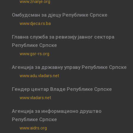
www.znanje.org
Омбудсман за дјецу Републике Српске
www.djeca.rs.ba
Главна служба за ревизију јавног сектора
Републике Српске
www.gsr-rs.org
Агенција за државну управу Републике Српске
www.adu.vladars.net
Гендер центар Владе Републике Српске
www.vladars.net
Агенција за информационо друштво
Републике Српске
www.aidrs.org