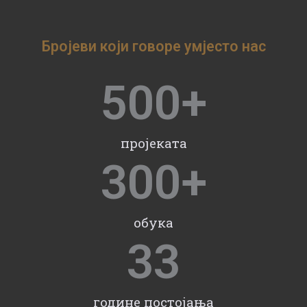
Бројеви који говоре умјесто нас
500
+
пројеката
300
+
обука
33
године постојања