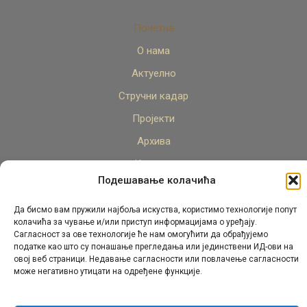
Почетна
О нама
Актуелно
Стручни кадар
Пројекти
Архива
Контакт
Подешавање колачића
Да бисмо вам пружили најбоља искуства, користимо технологије попут
колачића за чување и/или приступ информацијама о уређају.
Сагласност за ове технологије ће нам омогућити да обрађујемо
податке као што су понашање прегледања или јединствени ИД-ови на
овој веб страници. Недавање сагласности или повлачење сагласности
© Републички педагошки завод Републике Српске.
може негативно утицати на одређене функције.
Сва права задржана 2026.