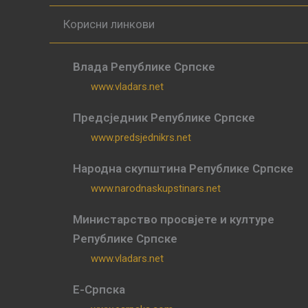
Корисни линкови
Влада Републике Српске
www.vladars.net
Предсједник Републике Српске
www.predsjednikrs.net
Народна скупштина Републике Српске
www.narodnaskupstinars.net
Министарство просвјете и културе
Републике Српске
www.vladars.net
Е-Српска