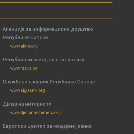
Агенција за информационо друштво
Републике Српске
www.aidrs.org
Републички завод за статистику
www.rzs.rs.ba
Службени гласник Републике Српске
www.slglasnik.org
Дјеца на интернету
www.djecanainternetu.org
Европски центар за модерне језике