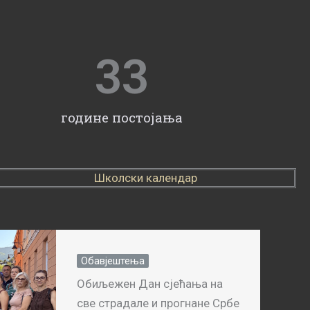
33
године постојања
Школски календар
Обавјештења
Обиљежен Дан сјећања на
све страдале и прогнане Србе