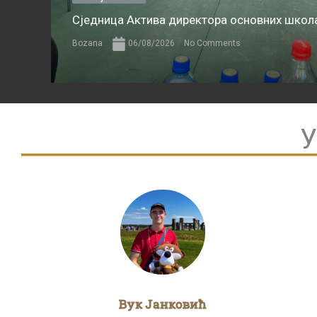
Сједница Актива директора основних школа
Bozana
06/08/2026
No Comments
У
Вук Јанковић