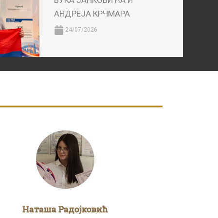
ВУКА ЈАНКОВИЋА И
АНДРЕЈА КРЧМАРА
24/07/2026
Наташа Радојковић