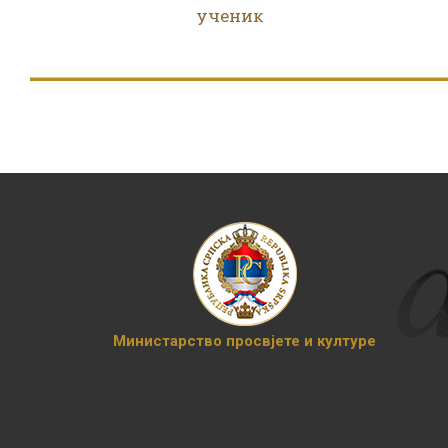
ученик
Министарство просвјете и културе