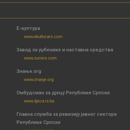
Е-култура
www.ekulturars.com
Завод за уџбенике и наставна средства
www.zunsrs.com
Знање.org
www.znanje.org
Омбудсман за дјецу Републике Српске
www.djeca.rs.ba
Главна служба за ревизију јавног сектора
Републике Српске