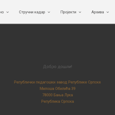
но
Стручни кадар
Пројекти
Архива
Добро дошли!
Републички педагошки завод Републике Српске
Милоша Обилића 39
78000 Бања Лука
Република Српска