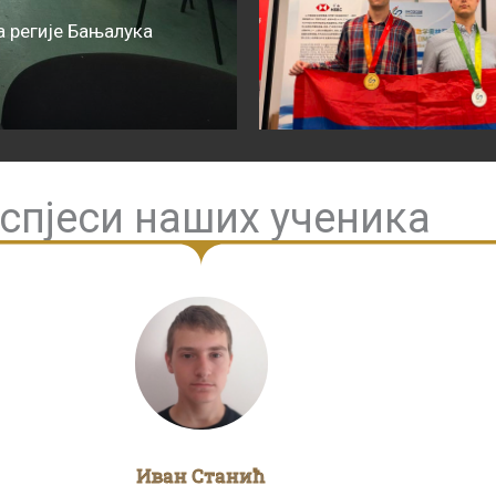
 регије Бањалука
спјеси наших ученика
Иван Станић