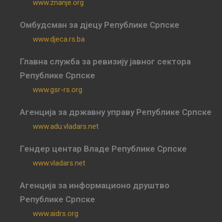
www.znanje.org
Омбудсман за дјецу Републике Српске
www.djeca.rs.ba
Главна служба за ревизију јавног сектора
Републике Српске
www.gsr-rs.org
Агенција за државну управу Републике Српске
www.adu.vladars.net
Гендер центар Владе Републике Српске
www.vladars.net
Агенција за информационо друштво
Републике Српске
www.aidrs.org