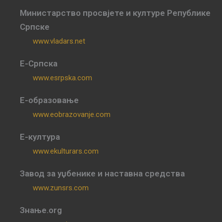
Министарство просвјете и културе Републике
Српске
www.vladars.net
Е-Српска
www.esrpska.com
Е-образовање
www.eobrazovanje.com
Е-култура
www.ekulturars.com
Завод за уџбенике и наставна средства
www.zunsrs.com
Знање.org