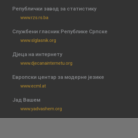
Републички завод за статистику
www.rzs.rs.ba
Службени гласник Републике Српске
www.slglasnik.org
Дјеца на интернету
www.djecanainternetu.org
Европски центар за модерне језике
www.ecml.at
Јад Вашем
www.yadvashem.org