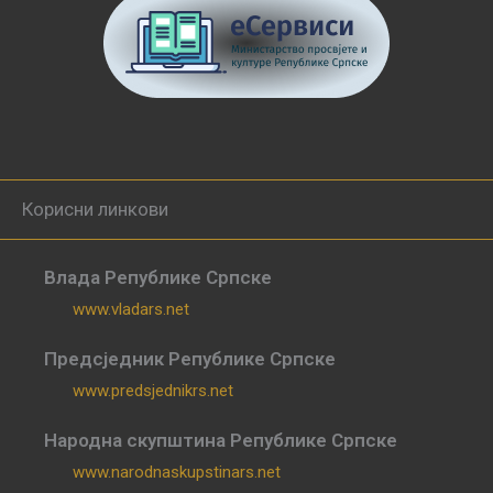
Корисни линкови
Влада Републике Српске
www.vladars.net
Предсједник Републике Српске
www.predsjednikrs.net
Народна скупштина Републике Српске
www.narodnaskupstinars.net