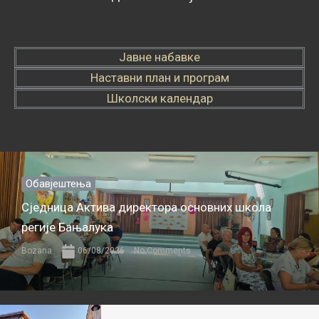
Јавне набавке
Наставни план и програм
Школски календар
Обавјештења
Сједница Актива директора основних школа
регије Бањалука
Bozana
06/08/2026
No Comments