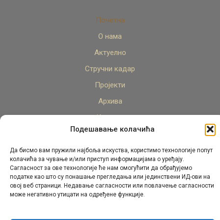
Почетна
О нама
Актуелно
Стручни кадар
Пројекти
Архива
Контакт
Подешавање колачића
Да бисмо вам пружили најбоља искуства, користимо технологије попут
колачића за чување и/или приступ информацијама о уређају.
Сагласност за ове технологије ће нам омогућити да обрађујемо
податке као што су понашање прегледања или јединствени ИД-ови на
овој веб страници. Недавање сагласности или повлачење сагласности
© Републички педагошки завод Републике Српске.
може негативно утицати на одређене функције.
Сва права задржана 2026.