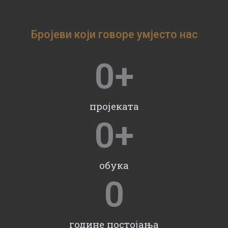
Бројеви који говоре умјесто нас
0
+
пројеката
0
+
обука
0
године постојања