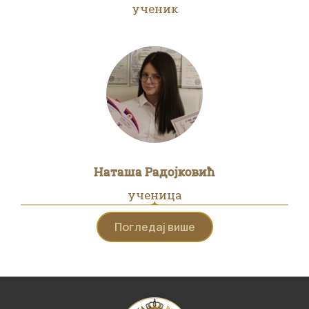
ученик
Наташа Радојковић
ученица
Погледај више