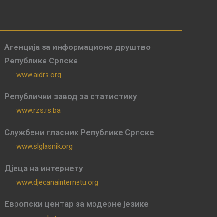
Агенција за информационо друштво
Републике Српске
www.aidrs.org
Републички завод за статистику
www.rzs.rs.ba
Службени гласник Републике Српске
www.slglasnik.org
Дјеца на интернету
www.djecanainternetu.org
Европски центар за модерне језике