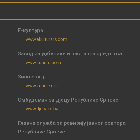
Е-култура
www.ekulturars.com
Завод за уџбенике и наставна средства
www.zunsrs.com
Знање.org
www.znanje.org
Омбудсман за дјецу Републике Српске
www.djeca.rs.ba
Главна служба за ревизију јавног сектора
Републике Српске