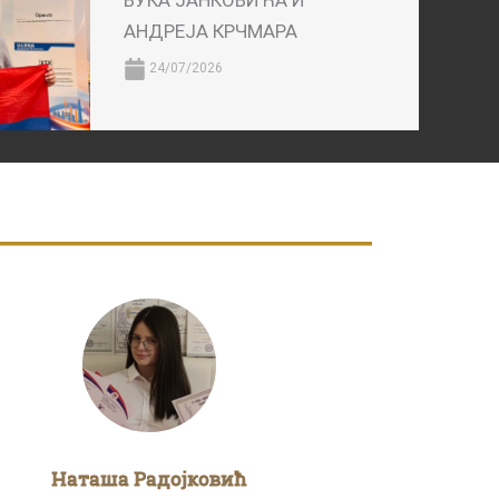
ВУКА ЈАНКОВИЋА И
АНДРЕЈА КРЧМАРА
24/07/2026
Наташа Радојковић