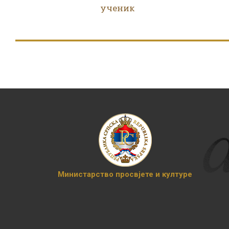
ученик
Министарство просвјете и културе