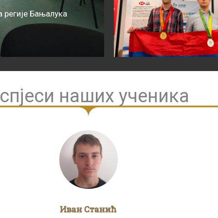
 регије Бањалука
спјеси наших ученика
Иван Станић