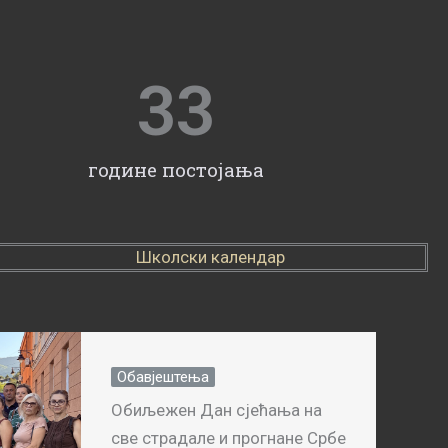
33
године постојања
Школски календар
Обавјештења
Обиљежен Дан сјећања на
све страдале и прогнане Србе