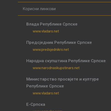
Корисни линкови
Влада Републике Српске
www.vladars.net
Предсједник Републике Српске
www.predsjednikrs.net
Народна скупштина Републике Српске
www.narodnaskupstinars.net
Министарство просвјете и културе
Републике Српске
www.vladars.net
Е-Српска