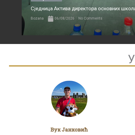
Сједница Актива директора основних школа
Bozana
06/08/2026
No Comments
У
Вук Јанковић