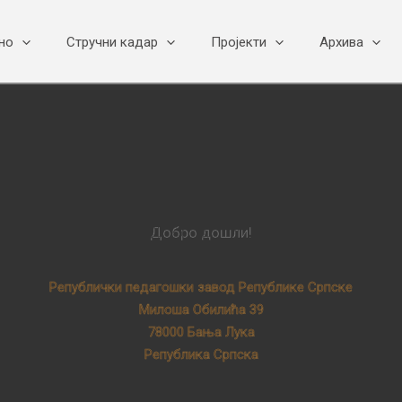
но
Стручни кадар
Пројекти
Архива
Добро дошли!
Републички педагошки завод Републике Српске
Милоша Обилића 39
78000 Бања Лука
Република Српска