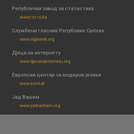
Републички завод за статистику
www.rzs.rs.ba
Службени гласник Републике Српске
www.slglasnik.org
Дјеца на интернету
www.djecanainternetu.org
Европски центар за модерне језике
www.ecml.at
Јад Вашем
www.yadvashem.org