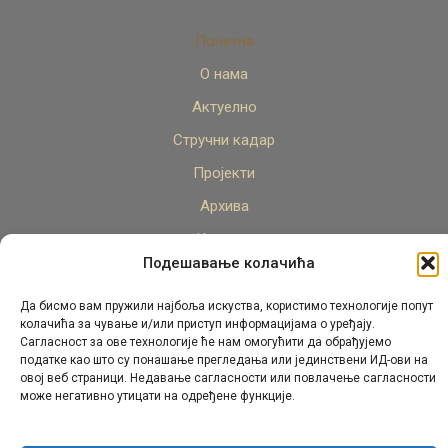
Почетна
О нама
Актуелно
Стручни кадар
Пројекти
Архива
Контакт
Подешавање колачића
Да бисмо вам пружили најбоља искуства, користимо технологије попут
колачића за чување и/или приступ информацијама о уређају.
Сагласност за ове технологије ће нам омогућити да обрађујемо
податке као што су понашање прегледања или јединствени ИД-ови на
овој веб страници. Недавање сагласности или повлачење сагласности
© Републички педагошки завод Републике Српске.
може негативно утицати на одређене функције.
Сва права задржана 2026.