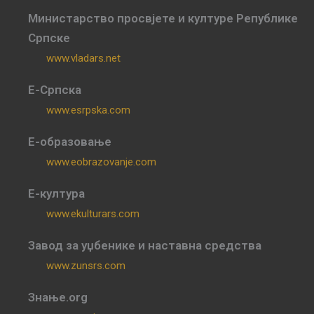
Министарство просвјете и културе Републике
Српске
www.vladars.net
Е-Српска
www.esrpska.com
Е-образовање
www.eobrazovanje.com
Е-култура
www.ekulturars.com
Завод за уџбенике и наставна средства
www.zunsrs.com
Знање.org