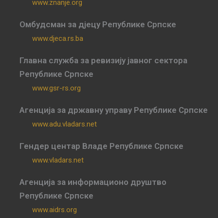
www.znanje.org
Омбудсман за дјецу Републике Српске
www.djeca.rs.ba
Главна служба за ревизију јавног сектора
Републике Српске
www.gsr-rs.org
Агенција за државну управу Републике Српске
www.adu.vladars.net
Гендер центар Владе Републике Српске
www.vladars.net
Агенција за информационо друштво
Републике Српске
www.aidrs.org