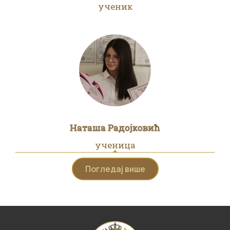
ученик
Наташа Радојковић
ученица
Погледај више