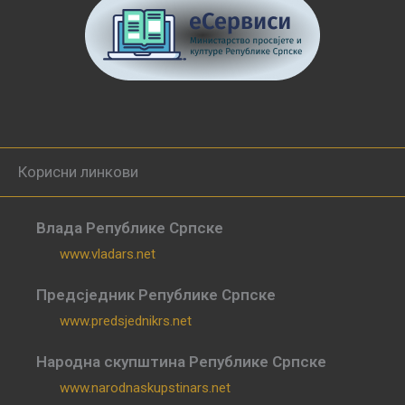
Корисни линкови
Влада Републике Српске
www.vladars.net
Предсједник Републике Српске
www.predsjednikrs.net
Народна скупштина Републике Српске
www.narodnaskupstinars.net