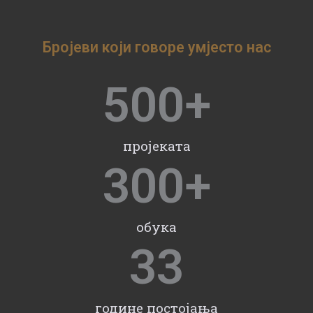
Бројеви који говоре умјесто нас
500
+
пројеката
300
+
обука
33
године постојања