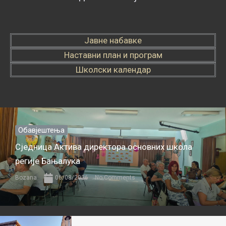
Јавне набавке
Наставни план и програм
Школски календар
Обавјештења
Сједница Актива директора основних школа
регије Бањалука
Bozana
06/08/2026
No Comments