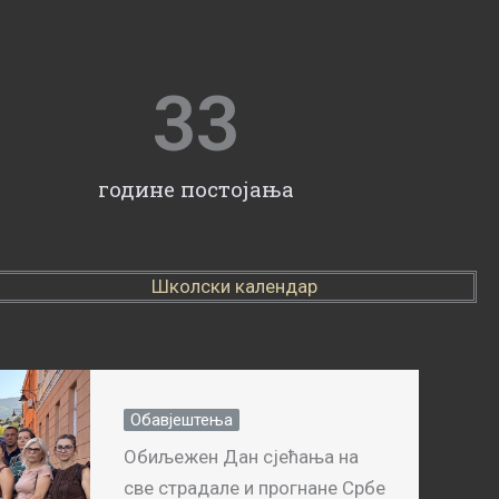
33
године постојања
Школски календар
Обавјештења
Обиљежен Дан сјећања на
све страдале и прогнане Србе