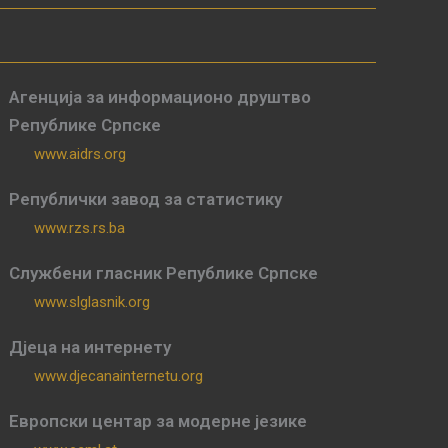
Агенција за информационо друштво
Републике Српске
www.aidrs.org
Републички завод за статистику
www.rzs.rs.ba
Службени гласник Републике Српске
www.slglasnik.org
Дјеца на интернету
www.djecanainternetu.org
Европски центар за модерне језике