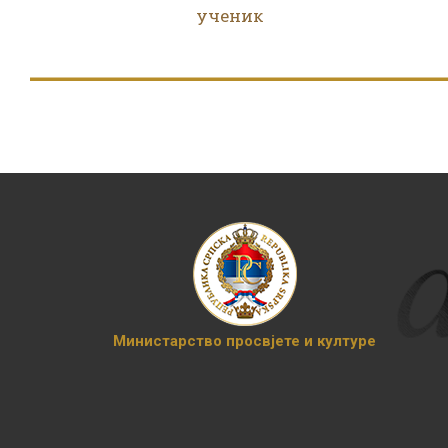
ученик
Министарство просвјете и културе