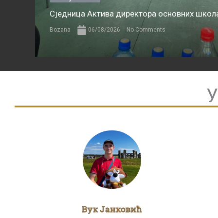
Сједница Актива директора основних школа
Bozana
06/08/2026
No Comments
У
Вук Јанковић