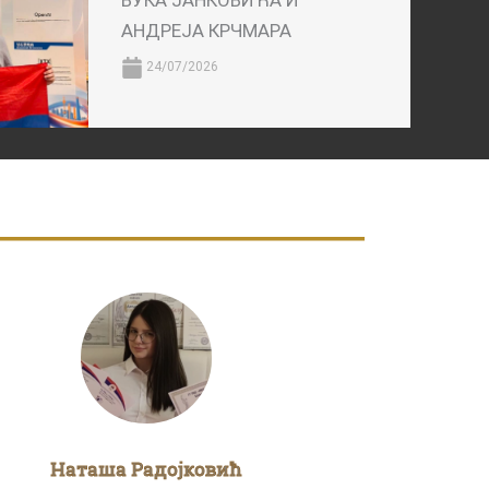
ВУКА ЈАНКОВИЋА И
АНДРЕЈА КРЧМАРА
24/07/2026
Наташа Радојковић