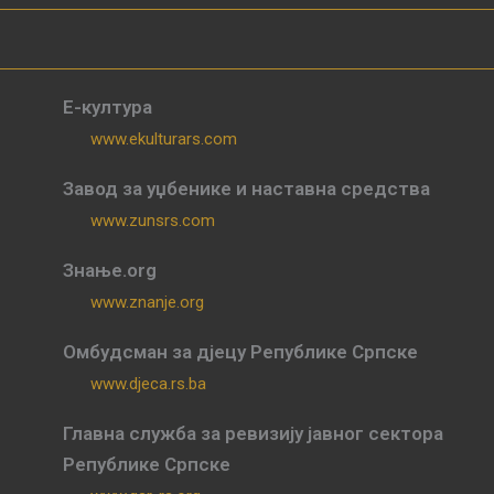
Е-култура
www.ekulturars.com
Завод за уџбенике и наставна средства
www.zunsrs.com
Знање.org
www.znanje.org
Омбудсман за дјецу Републике Српске
www.djeca.rs.ba
Главна служба за ревизију јавног сектора
Републике Српске