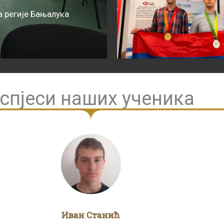
 регије Бањалука
спјеси наших ученика
Иван Станић