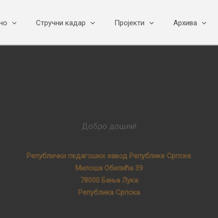
но
Стручни кадар
Пројекти
Архива
Добро дошли!
Републички педагошки завод Републике Српске
Милоша Обилића 39
78000 Бања Лука
Република Српска