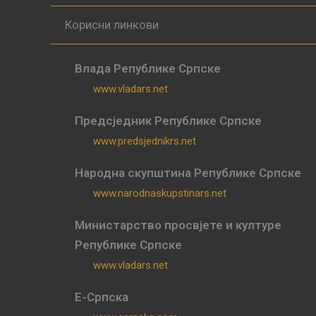
Корисни линкови
Влада Републике Српске
www.vladars.net
Предсједник Републике Српске
www.predsjednikrs.net
Народна скупштина Републике Српске
www.narodnaskupstinars.net
Министарство просвјете и културе
Републике Српске
www.vladars.net
Е-Српска