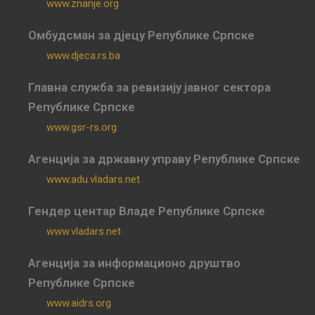
www.znanje.org
Омбудсман за дјецу Републике Српске
www.djeca.rs.ba
Главна служба за ревизију јавног сектора
Републике Српске
www.gsr-rs.org
Агенција за државну управу Републике Српске
www.adu.vladars.net
Гендер центар Владе Републике Српске
www.vladars.net
Агенција за информационо друштво
Републике Српске
www.aidrs.org