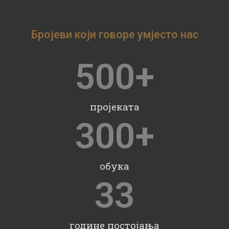
Бројеви који говоре умјесто нас
500
+
пројеката
300
+
обука
33
године постојања