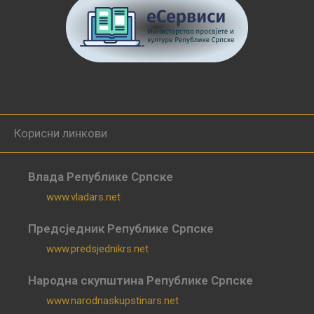
Корисни линкови
Влада Републике Српске
www.vladars.net
Предсједник Републике Српске
www.predsjednikrs.net
Народна скупштина Републике Српске
www.narodnaskupstinars.net