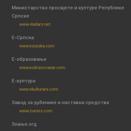
Министарство просвјете и културе Републике
Српске
www.vladars.net
Е-Српска
www.esrpska.com
Е-образовање
www.eobrazovanje.com
Е-култура
www.ekulturars.com
Завод за уџбенике и наставна средства
www.zunsrs.com
Знање.org