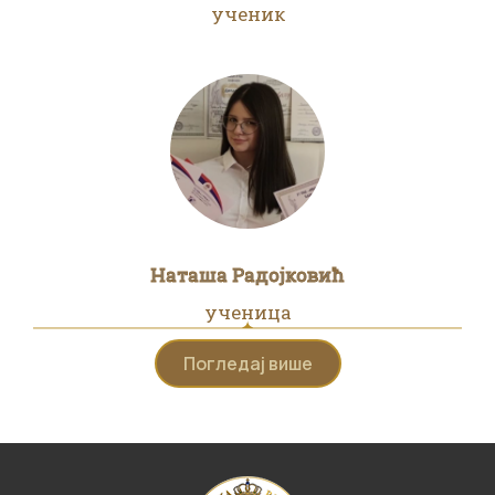
ученик
Наташа Радојковић
ученица
Погледај више