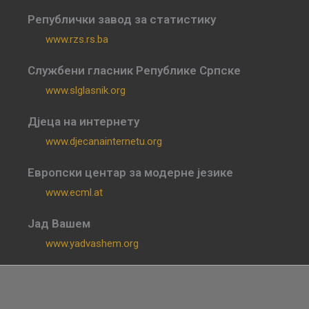
Републички завод за статистику
www.rzs.rs.ba
Службени гласник Републике Српске
www.slglasnik.org
Дјеца на интернету
www.djecanainternetu.org
Европски центар за модерне језике
www.ecml.at
Јад Вашем
www.yadvashem.org