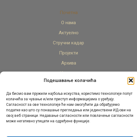
Почетна
О нама
Актуелно
Стручни кадар
Пројекти
Архива
Контакт
Подешавање колачића
Да бисмо вам пружили најбоља искуства, користимо технологије попут
колачића за чување и/или приступ информацијама о уређају.
Сагласност за ове технологије ће нам омогућити да обрађујемо
податке као што су понашање прегледања или јединствени ИД-ови на
овој веб страници. Недавање сагласности или повлачење сагласности
© Републички педагошки завод Републике Српске.
може негативно утицати на одређене функције.
Сва права задржана 2026.