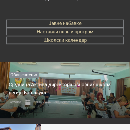
Јавне набавке
Наставни план и програм
Школски календар
Обавјештења
Сједница Актива директора основних школа
регије Бањалука
Bozana
06/08/2026
No Comments