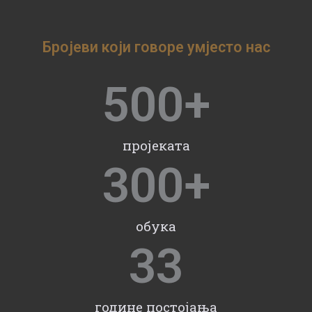
Бројеви који говоре умјесто нас
500
+
пројеката
300
+
обука
33
године постојања