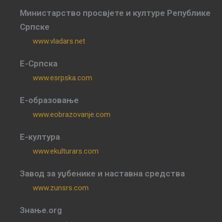
Министарство просвјете и културе Републике
Српске
www.vladars.net
Е-Српска
www.esrpska.com
Е-образовање
www.eobrazovanje.com
Е-култура
www.ekulturars.com
Завод за уџбенике и наставна средства
www.zunsrs.com
Знање.org