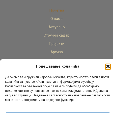
Почетна
О нама
Актуелно
Стручни кадар
Пројекти
Архива
Контакт
Подешавање колачића
Да бисмо вам пружили најбоља искуства, користимо технологије попут
колачића за чување и/или приступ информацијама о уређају.
Сагласност за ове технологије ће нам омогућити да обрађујемо
податке као што су понашање прегледања или јединствени ИД-ови на
овој веб страници. Недавање сагласности или повлачење сагласности
© Републички педагошки завод Републике Српске.
може негативно утицати на одређене функције.
Сва права задржана 2026.