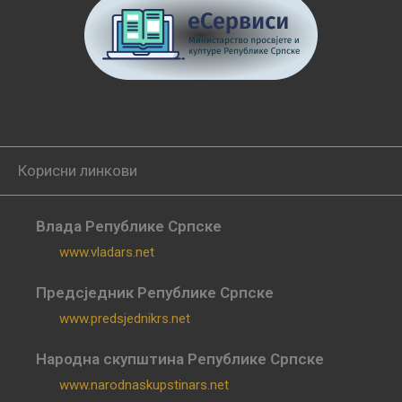
Корисни линкови
Влада Републике Српске
www.vladars.net
Предсједник Републике Српске
www.predsjednikrs.net
Народна скупштина Републике Српске
www.narodnaskupstinars.net