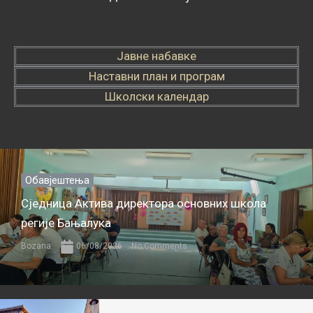
Јавне набавке
Наставни план и програм
Школски календар
Обавјештења
Сједница Актива директора основних школа
регије Бањалука
Bozana
06/08/2026
No Comments