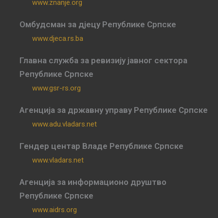
www.znanje.org
Омбудсман за дјецу Републике Српске
www.djeca.rs.ba
Главна служба за ревизију јавног сектора
Републике Српске
www.gsr-rs.org
Агенција за државну управу Републике Српске
www.adu.vladars.net
Гендер центар Владе Републике Српске
www.vladars.net
Агенција за информационо друштво
Републике Српске
www.aidrs.org