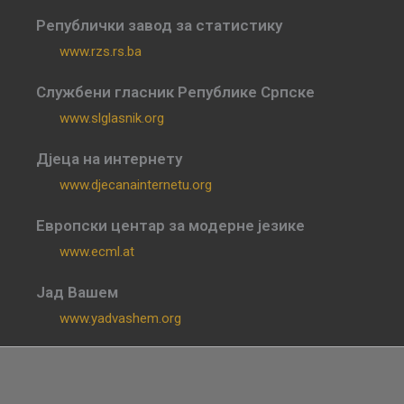
Републички завод за статистику
www.rzs.rs.ba
Службени гласник Републике Српске
www.slglasnik.org
Дјеца на интернету
www.djecanainternetu.org
Европски центар за модерне језике
www.ecml.at
Јад Вашем
www.yadvashem.org