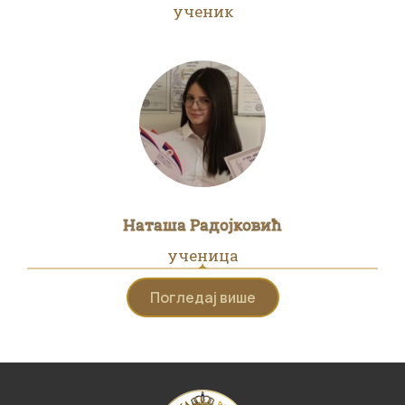
ученик
Наташа Радојковић
ученица
Погледај више