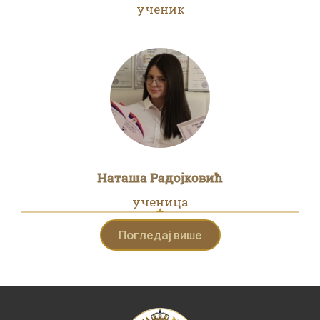
ученик
Наташа Радојковић
ученица
Погледај више