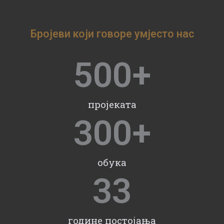
Бројеви који говоре умјесто нас
500
+
пројеката
300
+
обука
33
године постојања