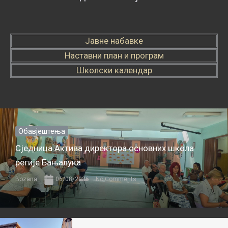
Јавне набавке
Наставни план и програм
Школски календар
Обавјештења
Сједница Актива директора основних школа
регије Бањалука
Bozana
06/08/2026
No Comments