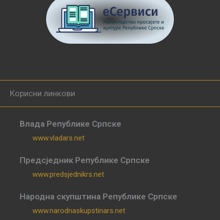
Корисни линкови
Влада Републике Српске
www.vladars.net
Предсједник Републике Српске
www.predsjednikrs.net
Народна скупштина Републике Српске
www.narodnaskupstinars.net