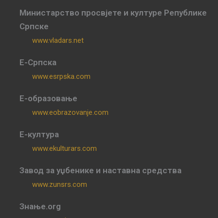
Министарство просвјете и културе Републике
Српске
www.vladars.net
Е-Српска
www.esrpska.com
Е-образовање
www.eobrazovanje.com
Е-култура
www.ekulturars.com
Завод за уџбенике и наставна средства
www.zunsrs.com
Знање.org