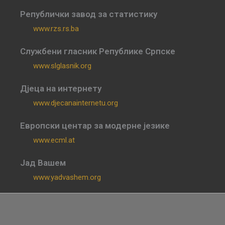
Републички завод за статистику
www.rzs.rs.ba
Службени гласник Републике Српске
www.slglasnik.org
Дјеца на интернету
www.djecanainternetu.org
Европски центар за модерне језике
www.ecml.at
Јад Вашем
www.yadvashem.org