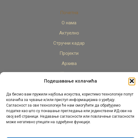
Почетна
О нама
Актуелно
Стручни кадар
Пројекти
Архива
Контакт
Подешавање колачића
Да бисмо вам пружили најбоља искуства, користимо технологије попут
колачића за чување и/или приступ информацијама о уређају.
Сагласност за ове технологије ће нам омогућити да обрађујемо
податке као што су понашање прегледања или јединствени ИД-ови на
овој веб страници. Недавање сагласности или повлачење сагласности
© Републички педагошки завод Републике Српске.
може негативно утицати на одређене функције.
Сва права задржана 2026.