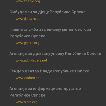
www.znanje.org
Омбудсман за дјецу Републике Српске
www.djeca.rs.ba
Главна служба за ревизију јавног сектора
Републике Српске
www.gsr-rs.org
Агенција за државну управу Републике Српске
www.adu.vladars.net
Гендер центар Владе Републике Српске
www.vladars.net
Агенција за информационо друштво
Републике Српске
www.aidrs.org