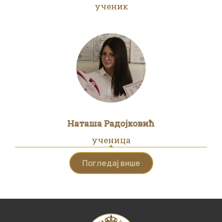
ученик
Наташа Радојковић
ученица
Погледај више