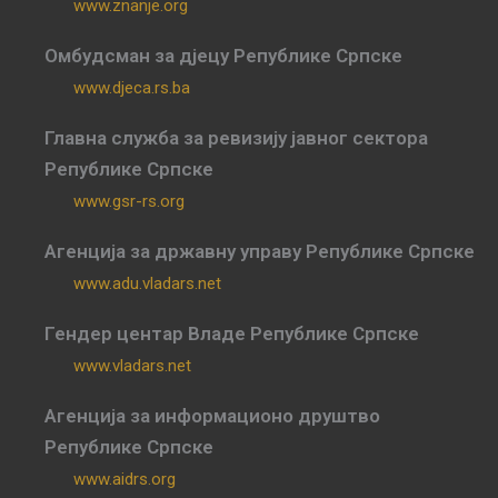
www.znanje.org
Омбудсман за дјецу Републике Српске
www.djeca.rs.ba
Главна служба за ревизију јавног сектора
Републике Српске
www.gsr-rs.org
Агенција за државну управу Републике Српске
www.adu.vladars.net
Гендер центар Владе Републике Српске
www.vladars.net
Агенција за информационо друштво
Републике Српске
www.aidrs.org