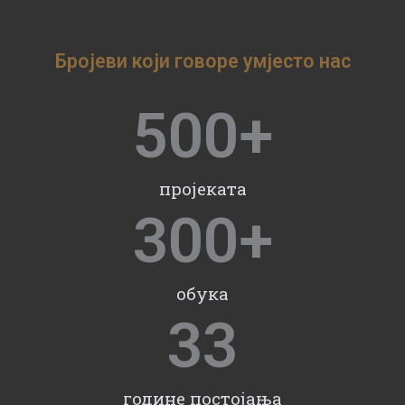
Бројеви који говоре умјесто нас
500
+
пројеката
300
+
обука
33
године постојања