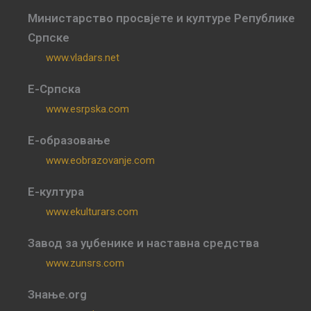
Министарство просвјете и културе Републике
Српске
www.vladars.net
Е-Српска
www.esrpska.com
Е-образовање
www.eobrazovanje.com
Е-култура
www.ekulturars.com
Завод за уџбенике и наставна средства
www.zunsrs.com
Знање.org