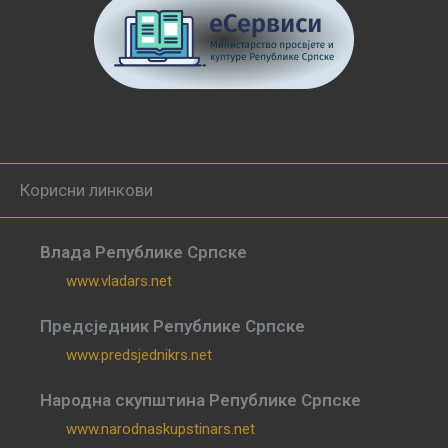
Корисни линкови
Влада Републике Српске
www.vladars.net
Предсједник Републике Српске
www.predsjednikrs.net
Народна скупштина Републике Српске
www.narodnaskupstinars.net