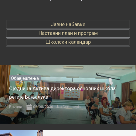
Јавне набавке
Наставни план и програм
Школски календар
Обавјештења
Сједница Актива директора основних школа
регије Бањалука
Bozana
06/08/2026
No Comments