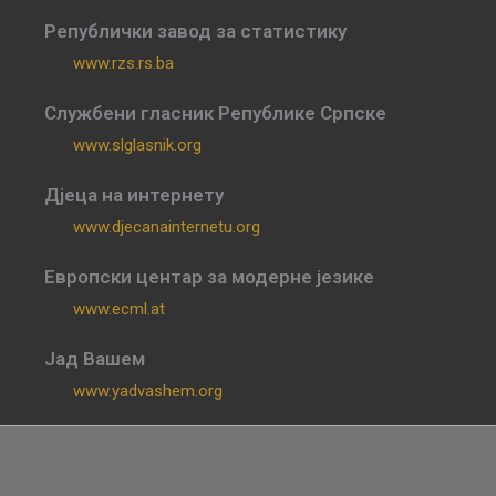
Републички завод за статистику
www.rzs.rs.ba
Службени гласник Републике Српске
www.slglasnik.org
Дјеца на интернету
www.djecanainternetu.org
Европски центар за модерне језике
www.ecml.at
Јад Вашем
www.yadvashem.org