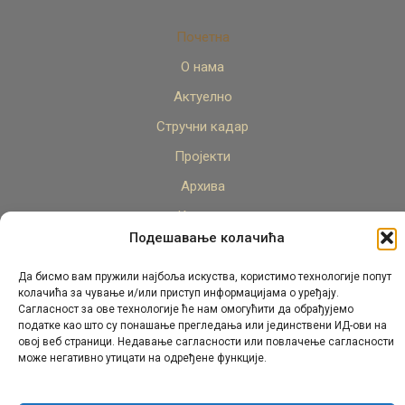
Почетна
О нама
Актуелно
Стручни кадар
Пројекти
Архива
Контакт
Подешавање колачића
Да бисмо вам пружили најбоља искуства, користимо технологије попут
колачића за чување и/или приступ информацијама о уређају.
Сагласност за ове технологије ће нам омогућити да обрађујемо
податке као што су понашање прегледања или јединствени ИД-ови на
овој веб страници. Недавање сагласности или повлачење сагласности
© Републички педагошки завод Републике Српске.
може негативно утицати на одређене функције.
Сва права задржана 2026.