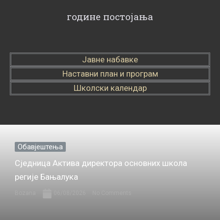
године постојања
Јавне набавке
Наставни план и програм
Школски календар
Обавјештења
Сједница Актива директора основних школа
регије Бањалука
Bozana
06/08/2026
No Comments