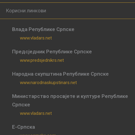
Корисни линкови
Влада Републике Српске
www.vladars.net
Предсједник Републике Српске
www.predsjednikrs.net
Народна скупштина Републике Српске
www.narodnaskupstinars.net
Министарство просвјете и културе Републике
Српске
www.vladars.net
Е-Српска