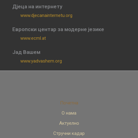
Дјеца на интернету
www.djecanainternetu.org
Европски центар за модерне језике
www.ecml.at
Јад Вашем
www.yadvashem.org
Почетна
О нама
Актуелно
Стручни кадар