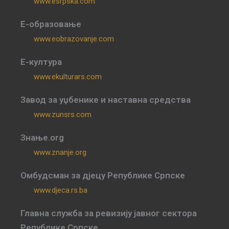
www.esrpska.com
Е-образовање
www.eobrazovanje.com
Е-култура
www.ekulturars.com
Завод за уџбенике и наставна средства
www.zunsrs.com
Знање.org
www.znanje.org
Омбудсман за дјецу Републике Српске
www.djeca.rs.ba
Главна служба за ревизију јавног сектора
Републике Српске