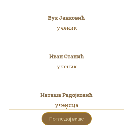
Вук Јанковић
ученик
Иван Станић
ученик
Наташа Радојковић
ученица
Погледај више