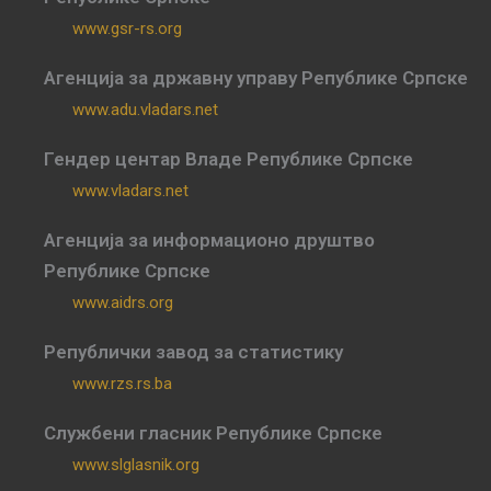
www.gsr-rs.org
Агенција за државну управу Републике Српске
www.adu.vladars.net
Гендер центар Владе Републике Српске
www.vladars.net
Агенција за информационо друштво
Републике Српске
www.aidrs.org
Републички завод за статистику
www.rzs.rs.ba
Службени гласник Републике Српске
www.slglasnik.org