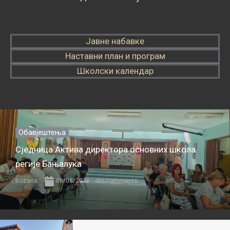
Јавне набавке
Наставни план и програм
Школски календар
Обавјештења
Сједница Актива директора основних школа
регије Бањалука
Bozana
06/08/2026
No Comments