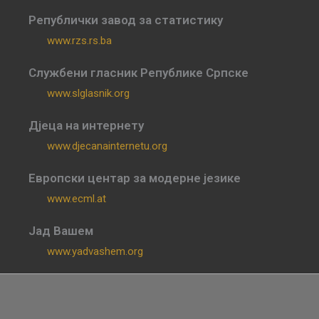
Републички завод за статистику
www.rzs.rs.ba
Службени гласник Републике Српске
www.slglasnik.org
Дјеца на интернету
www.djecanainternetu.org
Европски центар за модерне језике
www.ecml.at
Јад Вашем
www.yadvashem.org