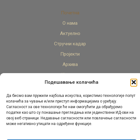
Почетна
О нама
Актуелно
Стручни кадар
Пројекти
Архива
Контакт
Подешавање колачића
Да бисмо вам пружили најбоља искуства, користимо технологије попут
колачића за чување и/или приступ информацијама о уређају.
Сагласност за ове технологије ће нам омогућити да обрађујемо
податке као што су понашање прегледања или јединствени ИД-ови на
овој веб страници. Недавање сагласности или повлачење сагласности
© Републички педагошки завод Републике Српске.
може негативно утицати на одређене функције.
Сва права задржана 2026.