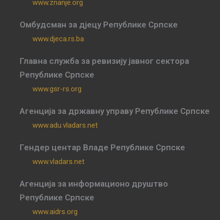
www.znanje.org
Омбудсман за дјецу Републике Српске
www.djeca.rs.ba
Главна служба за ревизију јавног сектора
Републике Српске
www.gsr-rs.org
Агенција за државну управу Републике Српске
www.adu.vladars.net
Гендер центар Владе Републике Српске
www.vladars.net
Агенција за информационо друштво
Републике Српске
www.aidrs.org