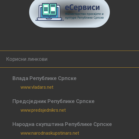
Корисни линкови
Влада Републике Српске
www.vladars.net
Предсједник Републике Српске
www.predsjednikrs.net
Народна скупштина Републике Српске
www.narodnaskupstinars.net