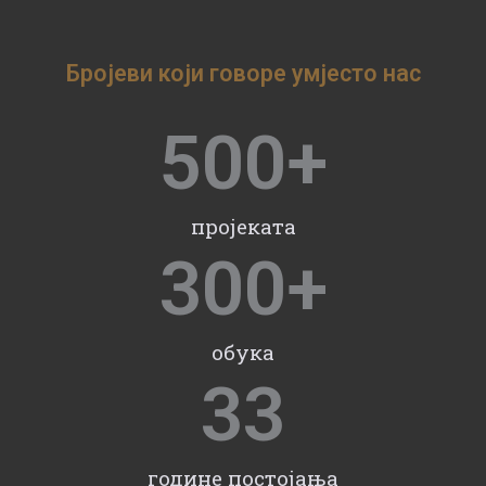
Бројеви који говоре умјесто нас
500
+
пројеката
300
+
обука
33
године постојања