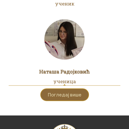
ученик
Наташа Радојковић
ученица
Погледај више