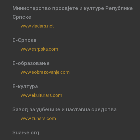
Министарство просвјете и културе Републике
Српске
www.vladars.net
Е-Српска
www.esrpska.com
Е-образовање
www.eobrazovanje.com
Е-култура
www.ekulturars.com
Завод за уџбенике и наставна средства
www.zunsrs.com
Знање.org