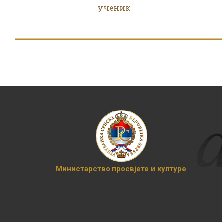
ученик
Министарство просвјете и културе