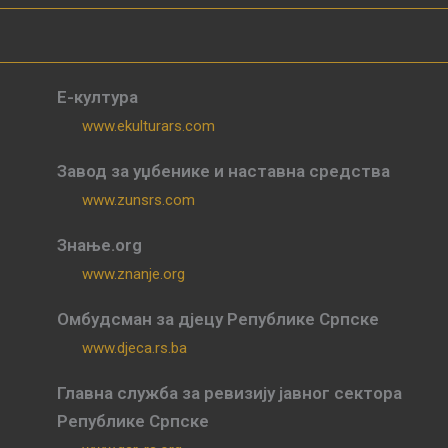
Е-култура
www.ekulturars.com
Завод за уџбенике и наставна средства
www.zunsrs.com
Знање.org
www.znanje.org
Омбудсман за дјецу Републике Српске
www.djeca.rs.ba
Главна служба за ревизију јавног сектора
Републике Српске