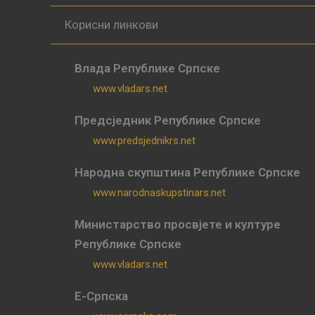
Корисни линкови
Влада Републике Српске
www.vladars.net
Предсједник Републике Српске
www.predsjednikrs.net
Народна скупштина Републике Српске
www.narodnaskupstinars.net
Министарство просвјете и културе
Републике Српске
www.vladars.net
Е-Српска