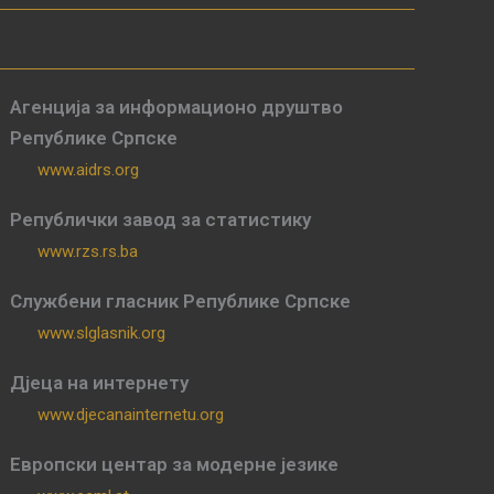
Агенција за информационо друштво
Републике Српске
www.aidrs.org
Републички завод за статистику
www.rzs.rs.ba
Службени гласник Републике Српске
www.slglasnik.org
Дјеца на интернету
www.djecanainternetu.org
Европски центар за модерне језике