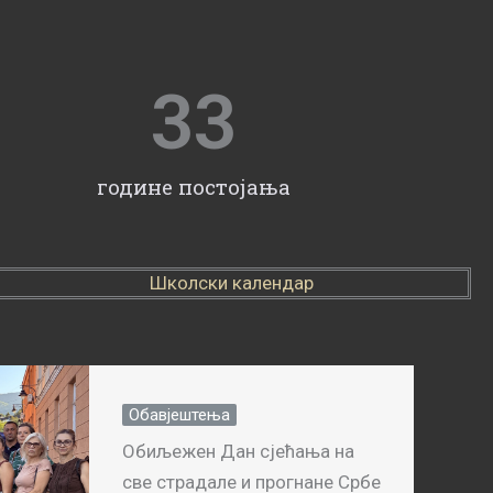
33
године постојања
Школски календар
Обавјештења
Обиљежен Дан сјећања на
све страдале и прогнане Србе