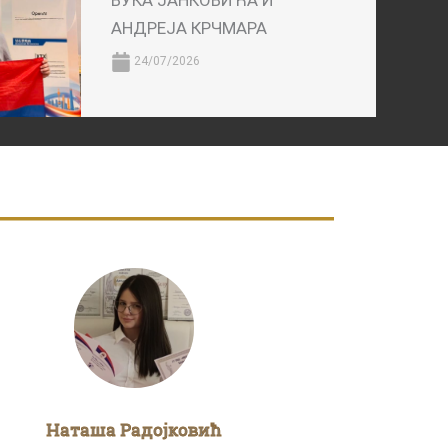
ВУКА ЈАНКОВИЋА И
АНДРЕЈА КРЧМАРА
24/07/2026
Наташа Радојковић