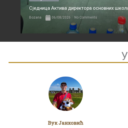
Сједница Актива директора основних школа
Bozana
06/08/2026
No Comments
У
Вук Јанковић