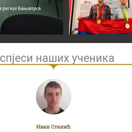
 регије Бањалука
спјеси наших ученика
Иван Станић