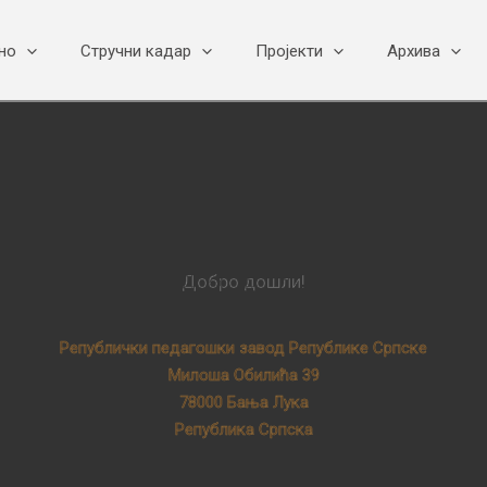
но
Стручни кадар
Пројекти
Архива
Добро дошли!
Републички педагошки завод Републике Српске
Милоша Обилића 39
78000 Бања Лука
Република Српска