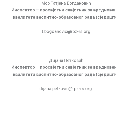
Мср Татјана Богдановић
Инспектор – просвјетни савјетник за вреднова
квалитета васпитно-образовног рада (сједишт
t.bogdanovic@rpz-rs.org
Дијана Петковић
Инспектор – просвјетни савјетник за вреднова
квалитета васпитно-образовног рада (сједишт
dijana.petkovic@rpz-rs.org