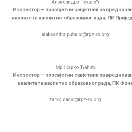
Александра Пухалић
Инспектор – просвјетни савјетник за вреднова
квалитета васпитно-образовног рада, ПК Прије
aleksandra.puhalic@rpz-rs.org
Мр Жарко Ћаћић
Инспектор – просвјетни савјетник за вреднова
квалитета васпитно образовног рада, ПК Фоч
zarko.cacic@rpz-rs.org