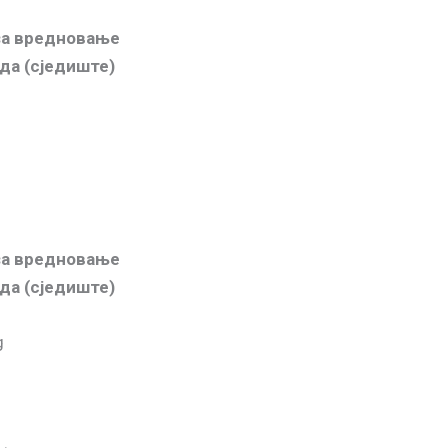
 за вредновање
да (сједиште)
 за вредновање
да (сједиште)
g