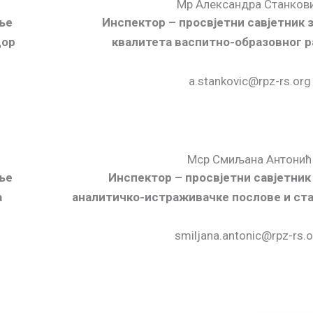
Мр Александра Станков
ње
Инспектор – просвјетни савјетник
дор
квалитета васпитно-образовног р
a.stankovic@rpz-rs.org
Мср Смиљана Антонић
ње
Инспектор – просвјетни савјетник
а
аналитичко-истраживачке послове и ста
smiljana.antonic@rpz-rs.