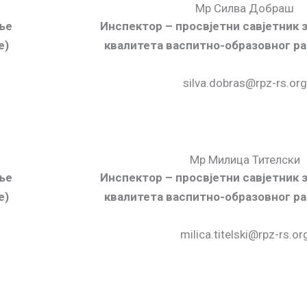
Мр Силва Добраш
ње
Инспектор – просвјетни савјетник
е)
квалитета васпитно-образовног ра
silva.dobras@rpz-rs.org
Мр Милица Тителски
ње
Инспектор – просвјетни савјетник
е)
квалитета васпитно-образовног ра
milica.titelski@rpz-rs.or