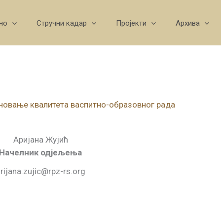
но
Стручни кадар
Пројекти
Архива
новање квалитета васпитно-образовног рада
Аријана Жујић
Начелник одјељења
rijana.zujic@rpz-rs.org