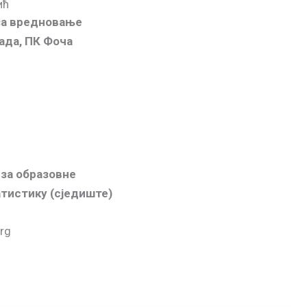
ић
 за вредновање
ада, ПК Фоча
 за образовне
тистику (сједиште)
org